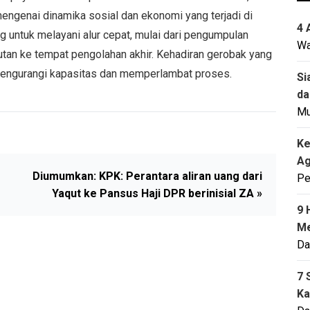
engenai dinamika sosial dan ekonomi yang terjadi di
4 
g untuk melayani alur cepat, mulai dari pengumpulan
Wa
an ke tempat pengolahan akhir. Kehadiran gerobak yang
f mengurangi kapasitas dan memperlambat proses.
Si
da
M
Ke
Ag
Diumumkan: KPK: Perantara aliran uang dari
Pe
Yaqut ke Pansus Haji DPR berinisial ZA »
9 
Me
Da
7 
Ka