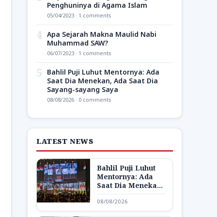
Penghuninya di Agama Islam
05/04/2023 · 1 comments
4
Apa Sejarah Makna Maulid Nabi
Muhammad SAW?
06/07/2023 · 1 comments
5
Bahlil Puji Luhut Mentornya: Ada
Saat Dia Menekan, Ada Saat Dia
Sayang-sayang Saya
08/08/2026 · 0 comments
LATEST NEWS
Bahlil Puji Luhut
Mentornya: Ada
Saat Dia Menekan,
Ada Saat Dia
08/08/2026
Sayang-sayang
Saya