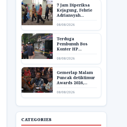
7 Jam Diperiksa
Kejagung, Febrie
Adriansyah
Dibawa Lagi ke
08/08/2026
Rutan KPK
Terduga
Pembunuh Bos
Konter HP
Ambarawa
08/08/2026
Ditangkap,
Ternyata Teman
Korban
Gemerlap Malam
Puncak detiktimur
Awards 2026,
Apresiasi untuk
08/08/2026
Penggerak
Indonesia Timur
CATEGORIES