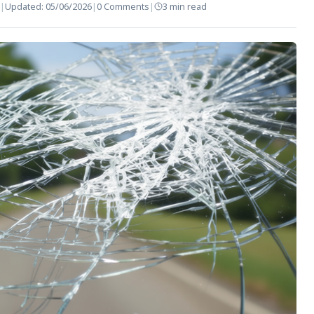
|
Updated:
05/06/2026
|
0 Comments
|
3 min read