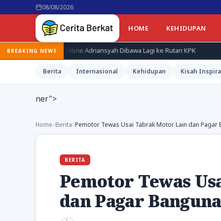
08/08/2026
HOME
KEHIDUPAN
 Febrie Adriansyah Dibawa Lagi ke Rutan KPK
Terduga Pembunuh
BREAKING NEWS
Berita
Internasional
Kehidupan
Kisah Inspira
ner">
Home
›
Berita
›
Pemotor Tewas Usai Tabrak Motor Lain dan Pagar
BERITA
Pemotor Tewas Usa
dan Pagar Banguna