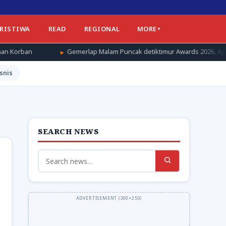
ERISTIWA
READ
REGIONAL
MORE
Gemerlap Malam Puncak detiktimur Awards 2026, Apresiasi untuk Pengge
snis
SEARCH NEWS
Search
for: