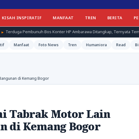
KISAH INSPIRATIF
MANFAAT
TREN
BERITA
P
 Bos Konter HP Ambarawa Ditangkap, Ternyata Teman Korban
tif
Manfaat
Foto News
Tren
Humaniora
Read
Bi
 Bangunan di Kemang Bogor
i Tabrak Motor Lain
n di Kemang Bogor