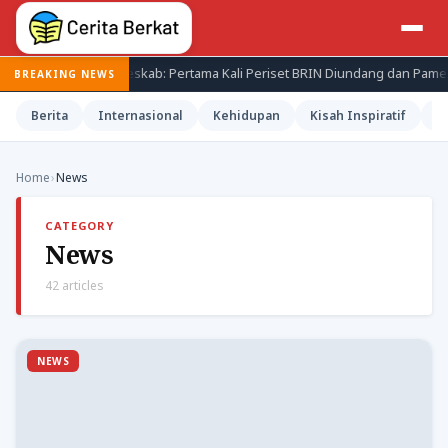
an
Seskab: Pertama Kali Periset BRIN Diundang dan Pamerkan Has
BREAKING NEWS
Berita
Internasional
Kehidupan
Kisah Inspiratif
M
Home
›
News
CATEGORY
News
42 articles
NEWS