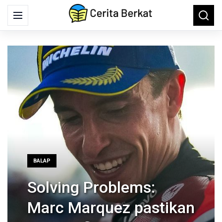
Search
Menu
Searc
for:
BALAP
Solving Problems:
Marc Marquez pastikan