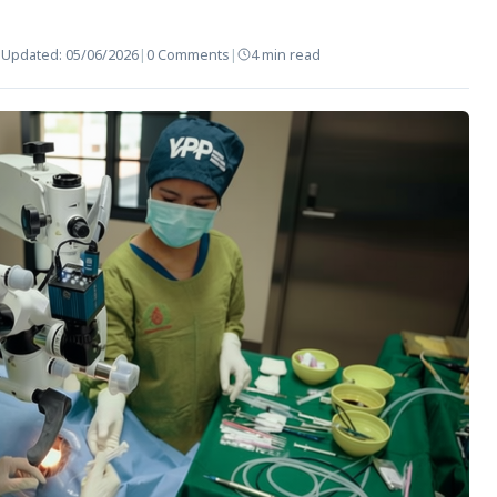
|
Updated:
05/06/2026
|
0 Comments
|
4 min read