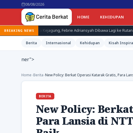
08/08/2026
HOME
KEHIDUPAN
sa Kejagung, Febrie Adriansyah Dibawa Lagi ke Rutan KPK
Terdu
BREAKING NEWS
Berita
Internasional
Kehidupan
Kisah Inspira
ner">
Home
›
Berita
›
New Policy: Berkat Operasi Katarak Gratis, Para Lan
BERITA
New Policy: Berkat
Para Lansia di NTT
Baik