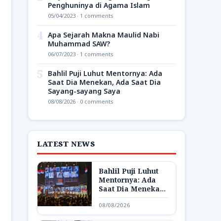
Penghuninya di Agama Islam
05/04/2023 · 1 comments
4
Apa Sejarah Makna Maulid Nabi
Muhammad SAW?
06/07/2023 · 1 comments
5
Bahlil Puji Luhut Mentornya: Ada
Saat Dia Menekan, Ada Saat Dia
Sayang-sayang Saya
08/08/2026 · 0 comments
LATEST NEWS
Bahlil Puji Luhut
Mentornya: Ada
Saat Dia Menekan,
Ada Saat Dia
08/08/2026
Sayang-sayang
Saya