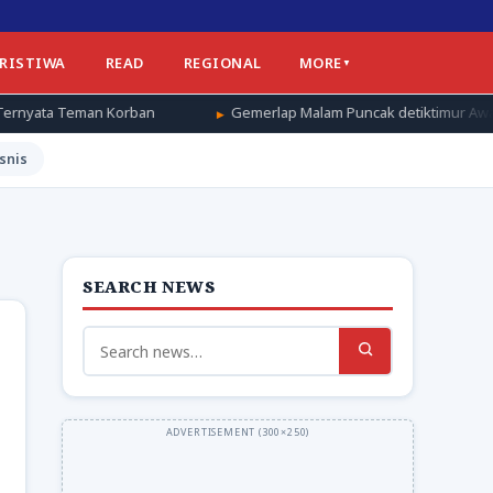
ERISTIWA
READ
REGIONAL
MORE
an
Gemerlap Malam Puncak detiktimur Awards 2026, Apresiasi 
snis
SEARCH NEWS
Search
for: