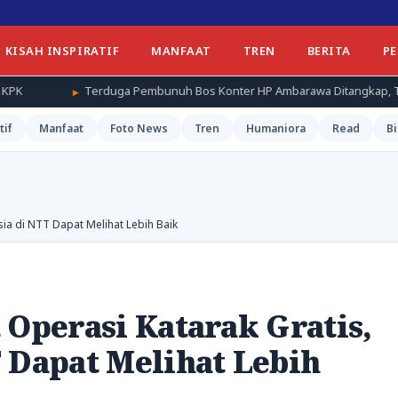
KISAH INSPIRATIF
MANFAAT
TREN
BERITA
P
ga Pembunuh Bos Konter HP Ambarawa Ditangkap, Ternyata Teman Korb
tif
Manfaat
Foto News
Tren
Humaniora
Read
Bi
sia di NTT Dapat Melihat Lebih Baik
 Operasi Katarak Gratis,
 Dapat Melihat Lebih