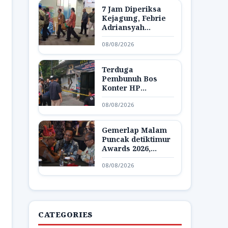
7 Jam Diperiksa
Kejagung, Febrie
Adriansyah
Dibawa Lagi ke
08/08/2026
Rutan KPK
Terduga
Pembunuh Bos
Konter HP
Ambarawa
08/08/2026
Ditangkap,
Ternyata Teman
Korban
Gemerlap Malam
Puncak detiktimur
Awards 2026,
Apresiasi untuk
08/08/2026
Penggerak
Indonesia Timur
CATEGORIES