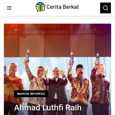
Search
Menu
Searc
for:
BANGUN INDONESIA
Ahmad Luthfi Raih