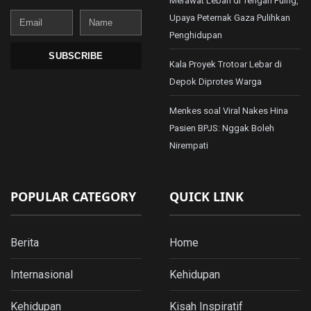
Merawat Lebah di Tengah Puing,
Email
Name
Upaya Peternak Gaza Pulihkan
Penghidupan
SUBSCRIBE
Kala Proyek Trotoar Lebar di
Depok Diprotes Warga
Menkes soal Viral Nakes Hina
Pasien BPJS: Nggak Boleh
Nirempati
POPULAR CATEGORY
QUICK LINK
Berita
Home
Internasional
Kehidupan
Kehidupan
Kisah Inspiratif