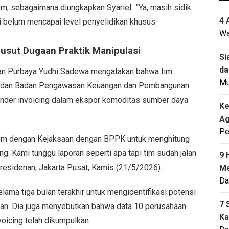
m, sebagaimana diungkapkan Syarief. “Ya, masih sidik
4 
belum mencapai level penyelidikan khusus.
Wa
sut Dugaan Praktik Manipulasi
Si
da
an Purbaya Yudhi Sadewa mengatakan bahwa tim
M
ng dan Badan Pengawasan Keuangan dan Pembangunan
under invoicing dalam ekspor komoditas sumber daya
Ke
Ag
Pe
da tim dengan Kejaksaan dengan BPPK untuk menghitung
g. Kami tunggu laporan seperti apa tapi tim sudah jalan
9 
presidenan, Jakarta Pusat, Kamis (21/5/2026).
Me
Da
lama tiga bulan terakhir untuk mengidentifikasi potensi
7 
aan. Dia juga menyebutkan bahwa data 10 perusahaan
Ka
voicing telah dikumpulkan.