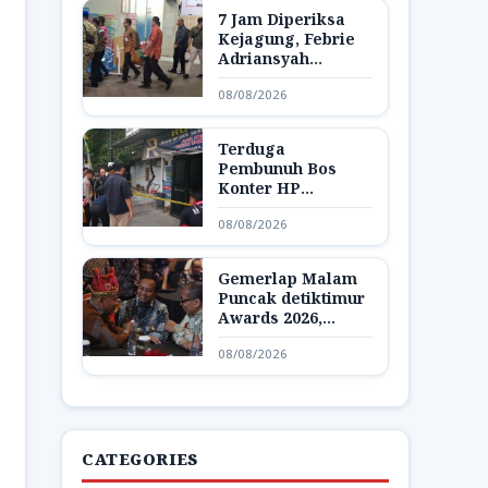
7 Jam Diperiksa
Kejagung, Febrie
Adriansyah
Dibawa Lagi ke
08/08/2026
Rutan KPK
Terduga
Pembunuh Bos
Konter HP
Ambarawa
08/08/2026
Ditangkap,
Ternyata Teman
Korban
Gemerlap Malam
Puncak detiktimur
Awards 2026,
Apresiasi untuk
08/08/2026
Penggerak
Indonesia Timur
CATEGORIES