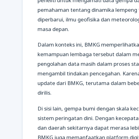
peneliti untuk mengamati data gempa d
pemahaman tentang dinamika lempeng te
diperbarui, ilmu geofisika dan meteorol
masa depan.
Dalam konteks ini, BMKG memperlihatka
kemampuan lembaga tersebut dalam memb
pengolahan data masih dalam proses stab
mengambil tindakan pencegahan. Karena 
update dari BMKG, terutama dalam beber
dirilis.
Di sisi lain, gempa bumi dengan skala kec
sistem peringatan dini. Dengan kecepat
dan daerah sekitarnya dapat merasa lebi
BMKG juga memanfaatkan platform digit