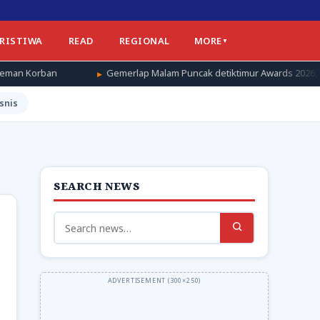
ERISTIWA
READ
REGIONAL
MORE
Gemerlap Malam Puncak detiktimur Awards 2026, Apresiasi untuk Pen
snis
SEARCH NEWS
Search
for: