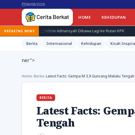
08/08/2026
HOME
KEHIDUPAN
ng, Febrie Adriansyah Dibawa Lagi ke Rutan KPK
Terduga Pembu
BREAKING NEWS
Berita
Internasional
Kehidupan
Kisah Inspira
ner">
Home
›
Berita
›
Latest Facts: Gempa M 3,9 Guncang Maluku Tengah
BERITA
Latest Facts: Gem
Tengah