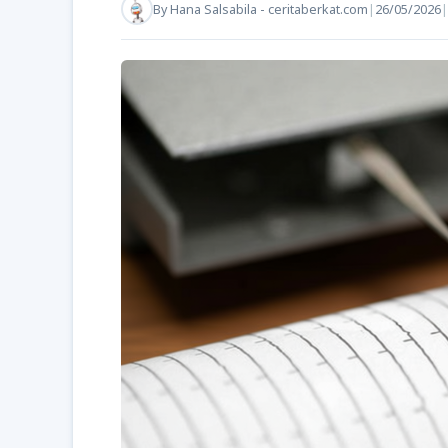
By
Hana Salsabila - ceritaberkat.com
|
26/05/2026
|