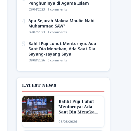
Penghuninya di Agama Islam
05/04/2023 · 1 comments
4
Apa Sejarah Makna Maulid Nabi
Muhammad SAW?
06/07/2023 · 1 comments
5
Bahlil Puji Luhut Mentornya: Ada
Saat Dia Menekan, Ada Saat Dia
Sayang-sayang Saya
08/08/2026 · 0 comments
LATEST NEWS
Bahlil Puji Luhut
Mentornya: Ada
Saat Dia Menekan,
Ada Saat Dia
08/08/2026
Sayang-sayang
Saya