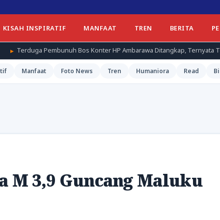
KISAH INSPIRATIF
MANFAAT
TREN
BERITA
P
nuh Bos Konter HP Ambarawa Ditangkap, Ternyata Teman Korban
tif
Manfaat
Foto News
Tren
Humaniora
Read
Bi
pa M 3,9 Guncang Maluku