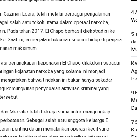
4 
in Guzman Loera, telah melalui berbagai pengalaman
Wa
bagai salah satu tokoh utama dalam operasi narkoba,
n. Pada tahun 2017, El Chapo berhasil diekstradisi ke
Si
iko. Saat ini, ia menjalani hukuman seumur hidup di penjara
da
eamanan maksimum.
M
asi penangkapan keponakan El Chapo dilakukan sebagai
Ke
Ag
aringan kejahatan narkoba yang selama ini menjadi
Pe
 mengatakan bahwa tindakan ini bukan hanya sekadar
gi kemungkinan penyebaran aktivitas kriminal yang
9 
tersebut.
Me
Da
S dan Meksiko telah bekerja sama untuk mengungkap
 perbatasan. Sebagai salah satu anggota keluarga El
7 
peran penting dalam menjalankan operasi kecil yang
Ka