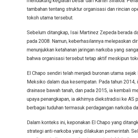
mendukung kegiatan besar dari Kartel Sinaloa. Pen
tambahan tentang struktur organisasi dan rincian op
tokoh utama tersebut.
Sebelum ditangkap, Isai Martinez Zepeda berada da
pada 2008. Namun, keberhasilannya melepaskan diri 
menunjukkan ketahanan jaringan narkoba yang sangat
bahwa organisasi tersebut tetap aktif meskipun tok
El Chapo sendiri telah menjadi buronan utama sejak l
Meksiko dalam dua kesempatan. Pada tahun 2014, i
drainase bawah tanah, dan pada 2015, ia kembali mel
upaya penangkapan, ia akhirnya diekstradisi ke AS 
berbagai tuduhan termasuk perdagangan narkoba da
Dalam konteks ini, keponakan El Chapo yang ditang
strategi anti-narkoba yang dilakukan pemerintah. Sel