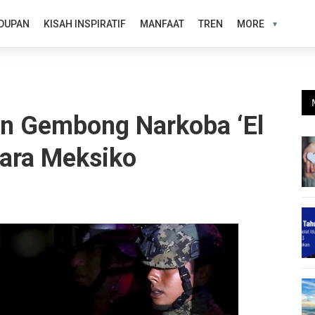
DUPAN
KISAH INSPIRATIF
MANFAAT
TREN
MORE
n Gembong Narkoba ‘El
tara Meksiko