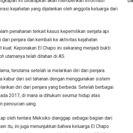
angkapan ini diharapkan akan memberikan informasi
Da
erasi kejahatan yang dijalankan oleh anggota keluarga dari
lam penahanan terkait kasus kepemilikan senjata api
dari penjara dan kembali ke aktivitas kejahatan
 kuat. Keponakan El Chapo ini sekarang menjadi bukti
oh utamanya telah ditahan di AS.
ama, terutama setelah ia melarikan diri dari penjara
a kabur dari sel tahanan dengan menggunakan sistem
arikan diri dari penjara yang berbeda. Setelah berbagai
pada 2017, di mana ia dihukum seumur hidup atas
n pencucian uang.
kap oleh tentara Meksiko dianggap sebagai bagian dari
ain itu, ini juga menunjukkan bahwa keluarga El Chapo