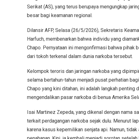
Serikat (AS), yang terus berupaya mengungkap jari
besar bagi keamanan regional.
Dilansir AFP, Selasa (26/5/2026), Sekretaris Keam
Harfuch, membenarkan bahwa individu yang diamank
Chapo. Pernyataan ini mengonfirmasi bahwa pihak 
dari tokoh terkenal dalam dunia narkoba tersebut.
Kelompok teroris dan jaringan narkoba yang dipimpin
selama bertahun-tahun menjadi pusat perhatian ba
Chapo yang kini ditahan, ini adalah langkah penting
mengendalikan pasar narkoba di benua Amerika Sel
Isai Martinez Zepeda, yang dikenal dengan nama sama
terkait perdagangan narkoba sejak dulu. Menurut lap
karena kasus kepemilikan senjata api. Namun, tidak
penahanan. Kini, ia kembali menjadi sorotan setelah