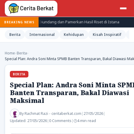
et BRIN Diundang dan Pamerkan Hasil Riset di Istana
Jepang Ken
BREAKING NEWS
Berita
Internasional
Kehidupan
Kisah Inspiratif
M
Home
›
Berita
›
Special Plan: Andra Soni Minta SPMB Banten Transparan, Bakal Diawasi Ma
BERITA
Special Plan: Andra Soni Minta SPM
Banten Transparan, Bakal Diawasi
Maksimal
By
Rachmat Razi - ceritaberkat.com
|
27/05/2026
|
Updated:
27/05/2026
|
0 Comments
|
4 min read