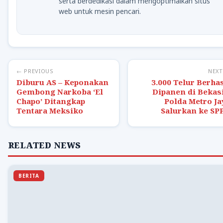
serta berdedikasi dalam mengoptimalkan situs
web untuk mesin pencari.
← PREVIOUS
NEX
Diburu AS – Keponakan
3.000 Telur Berhas
Gembong Narkoba ‘El
Dipanen di Bekasi
Chapo’ Ditangkap
Polda Metro Ja
Tentara Meksiko
Salurkan ke SP
RELATED NEWS
BERITA