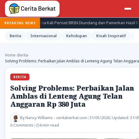
b: Pertama Kali Periset BRIN Diundang dan Pamerkan Hasil Riset di Istana
BREAKING NEWS
Berita
Internasional
Kehidupan
Kisah Inspiratif
M
Home
›
Berita
›
Solving Problems: Perbaikan Jalan Amblas di Lenteng Agung Telan Anggara
BERITA
Solving Problems: Perbaikan Jalan
Amblas di Lenteng Agung Telan
Anggaran Rp 380 Juta
By
Nancy Williams - ceritaberkat.com
|
31/05/2026
|
Updated:
31/0
0 Comments
|
4 min read