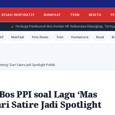
KISAH INSPIRATIF
MANFAAT
TREN
BERITA
P
bunuh Bos Konter HP Ambarawa Ditangkap, Ternyata Teman Korban
tif
Manfaat
Foto News
Tren
Humaniora
Read
Bi
ng’: Dari Satire Jadi Spotlight Politik
Bos PPI soal Lagu ‘Mas
ri Satire Jadi Spotlight