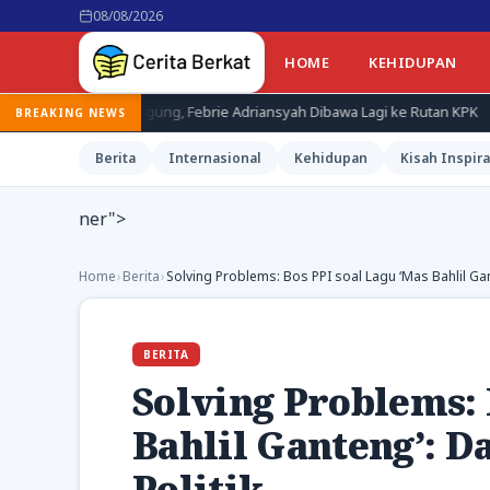
08/08/2026
HOME
KEHIDUPAN
agung, Febrie Adriansyah Dibawa Lagi ke Rutan KPK
Terduga Pem
BREAKING NEWS
Berita
Internasional
Kehidupan
Kisah Inspira
ner">
Home
›
Berita
›
Solving Problems: Bos PPI soal Lagu ‘Mas Bahlil Gante
BERITA
Solving Problems: 
Bahlil Ganteng’: Da
Politik