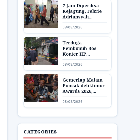
7 Jam Diperiksa
Kejagung, Febrie
Adriansyah
Dibawa Lagi ke
08/08/2026
Rutan KPK
Terduga
Pembunuh Bos
Konter HP
Ambarawa
08/08/2026
Ditangkap,
Ternyata Teman
Korban
Gemerlap Malam
Puncak detiktimur
Awards 2026,
Apresiasi untuk
08/08/2026
Penggerak
Indonesia Timur
CATEGORIES