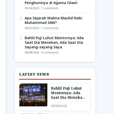
Penghuninya di Agama Islam
05/04/2023 · 1 comments
4
Apa Sejarah Makna Maulid Nabi
Muhammad SAW?
06/07/2023 · 1 comments
5
Bahlil Puji Luhut Mentornya: Ada
Saat Dia Menekan, Ada Saat Dia
Sayang-sayang Saya
08/08/2026 · 0 comments
LATEST NEWS
Bahlil Puji Luhut
Mentornya: Ada
Saat Dia Menekan,
Ada Saat Dia
08/08/2026
Sayang-sayang
Saya