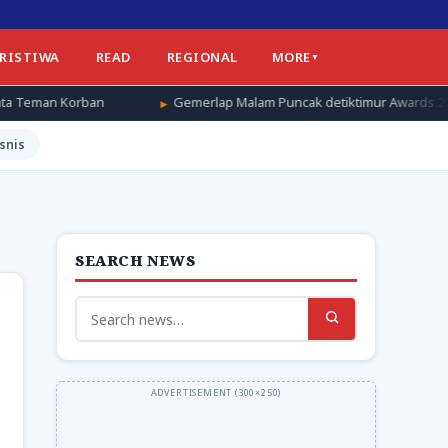
ERISTIWA
READ
REGIONAL
MORE
Gemerlap Malam Puncak detiktimur Awards 2026, Apresiasi untuk P
snis
SEARCH NEWS
Search
for: