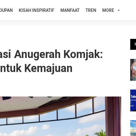
DUPAN
KISAH INSPIRATIF
MANFAAT
TREN
MORE
si Anugerah Komjak:
untuk Kemajuan