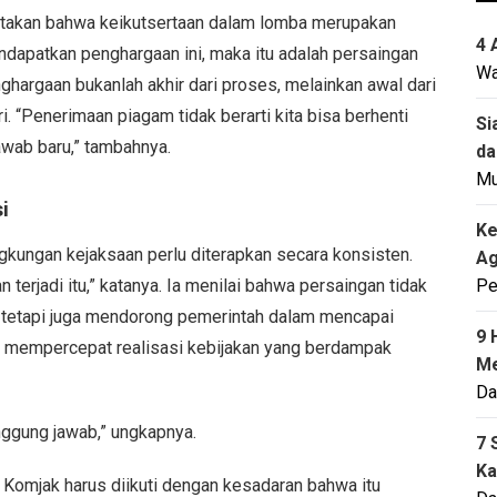
takan bahwa keikutsertaan dalam lomba merupakan
4 
ndapatkan penghargaan ini, maka itu adalah persaingan
Wa
ghargaan bukanlah akhir dari proses, melainkan awal dari
 “Penerimaan piagam tidak berarti kita bisa berhenti
Si
jawab baru,” tambahnya.
da
M
i
Ke
kungan kejaksaan perlu diterapkan secara konsisten.
Ag
terjadi itu,” katanya. Ia menilai bahwa persaingan tidak
Pe
, tetapi juga mendorong pemerintah dalam mencapai
9 
sa mempercepat realisasi kebijakan yang berdampak
Me
Da
nggung jawab,” ungkapnya.
7 
Ka
Komjak harus diikuti dengan kesadaran bahwa itu