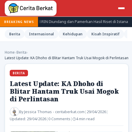
li Periset BRIN Diundang dan Pamerkan Hasil Riset di Istana
Je
BREAKING NEWS
Berita
Internasional
Kehidupan
Kisah Inspiratif
M
Home
›
Berita
›
Latest Update: KA Dhoho di Blitar Hantam Truk Usai Mogok di Perlintasan
BERITA
Latest Update: KA Dhoho di
Blitar Hantam Truk Usai Mogok
di Perlintasan
By
Jessica Thomas - ceritaberkat.com
|
29/04/2026
|
Updated:
29/04/2026
|
0 Comments
|
4 min read