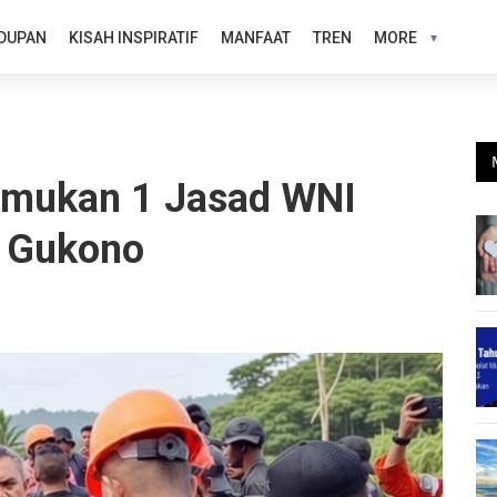
DUPAN
KISAH INSPIRATIF
MANFAAT
TREN
MORE
emukan 1 Jasad WNI
g Gukono