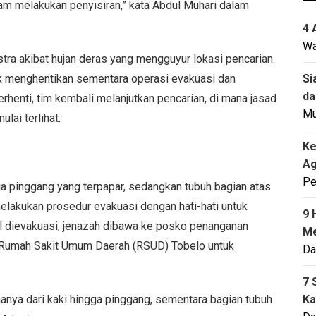
lam melakukan penyisiran,” kata Abdul Muhari dalam
4 
Wa
ra akibat hujan deras yang mengguyur lokasi pencarian.
Si
k menghentikan sementara operasi evakuasi dan
da
rhenti, tim kembali melanjutkan pencarian, di mana jasad
M
lai terlihat.
Ke
Ag
Pe
gga pinggang yang terpapar, sedangkan tubuh bagian atas
elakukan prosedur evakuasi dengan hati-hati untuk
9 
l dievakuasi, jenazah dibawa ke posko penanganan
Me
ke Rumah Sakit Umum Daerah (RSUD) Tobelo untuk
Da
7 
Ka
anya dari kaki hingga pinggang, sementara bagian tubuh