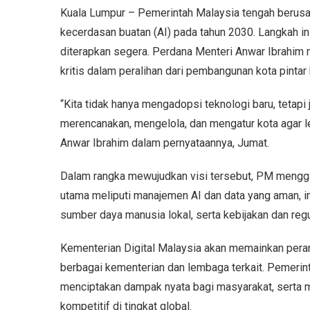
Kuala Lumpur – Pemerintah Malaysia tengah berusah
kecerdasan buatan (AI) pada tahun 2030. Langkah i
diterapkan segera. Perdana Menteri Anwar Ibrahim m
kritis dalam peralihan dari pembangunan kota pintar
“Kita tidak hanya mengadopsi teknologi baru, teta
merencanakan, mengelola, dan mengatur kota agar leb
Anwar Ibrahim dalam pernyataannya, Jumat.
Dalam rangka mewujudkan visi tersebut, PM mengga
utama meliputi manajemen AI dan data yang aman, in
sumber daya manusia lokal, serta kebijakan dan re
Kementerian Digital Malaysia akan memainkan peran
berbagai kementerian dan lembaga terkait. Pemerin
menciptakan dampak nyata bagi masyarakat, serta 
kompetitif di tingkat global.