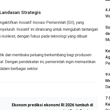
4 
i Landasan Strategis
Wa
aktifkan Inisiatif Inovasi Pemerintah (GII), yang
Si
yeluruh. Inisiatif ini dirancang untuk mengubah tantangan
da
i konkret, dengan fokus pada teknologi yang dibuat
M
Ke
stik dan membuka peluang berkembang bagi produsen
Ag
onal. Dengan pendekatan ini, pemerintah ingin memastikan
Pe
 dalam berbagai sektor.
9 
Me
Da
7 
Ka
Ekonom prediksi ekonomi RI 2026 tumbuh di