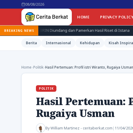
08/08/2026
HOME
PRIVACY POLIC
et BRIN Diundang dan Pamerkan Hasil Riset di Istana
Jepang Ken
BREAKING NEWS
Berita
Internasional
Kehidupan
Kisah Inspira
Home
›
Politik
›
Hasil Pertemuan: Profil istri Wiranto, Rugaiya Usma
POLITIK
Hasil Pertemuan: P
Rugaiya Usman
By
William Martinez - ceritaberkat.com
|
11/04/202