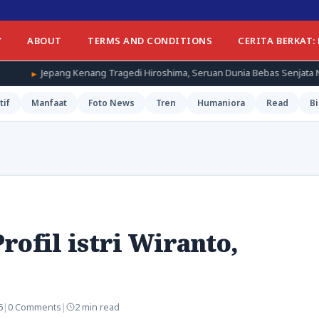
Y
ABOUT
TERMS AND CONDITIONS
CERITA BERKAT:
ang Tragedi Hiroshima, Seruan Dunia Bebas Senjata Nuklir Menggema
tif
Manfaat
Foto News
Tren
Humaniora
Read
Bi
n
rofil istri Wiranto,
6
|
0 Comments
|
2 min read