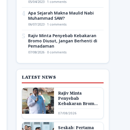
05/04/2023 · 1 comments
4
Apa Sejarah Makna Maulid Nabi
Muhammad SAW?
06/07/2023 · 1 comments
5
Rajiv Minta Penyebab Kebakaran
Bromo Diusut, Jangan Berhenti di
Pemadaman
07/08/2026 · 0 comments
LATEST NEWS
Rajiv Minta
Penyebab
Kebakaran Bromo
Diusut, Jangan
07/08/2026
Berhenti di
Pemadaman
Seskab: Pertama