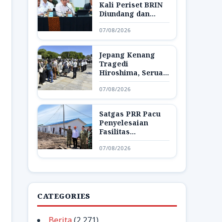
Kali Periset BRIN
Diundang dan
Pamerkan Hasil
07/08/2026
Riset di Istana
Jepang Kenang
Tragedi
Hiroshima, Seruan
Dunia Bebas
07/08/2026
Senjata Nuklir
Menggema
Satgas PRR Pacu
Penyelesaian
Fasilitas
Pendukung Huntap
07/08/2026
di Aceh Tamiang
CATEGORIES
Berita
(2,271)