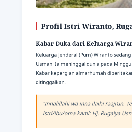
Profil Istri Wiranto, Ru
Kabar Duka dari Keluarga Wira
Keluarga Jenderal (Purn) Wiranto sedang 
Usman. Ia meninggal dunia pada Minggu (
Kabar kepergian almarhumah diberitakan
ditinggalkan.
“Innalillahi wa inna ilaihi raaji’un
istri/ibu/oma kami: Hj. Rugaiya Us