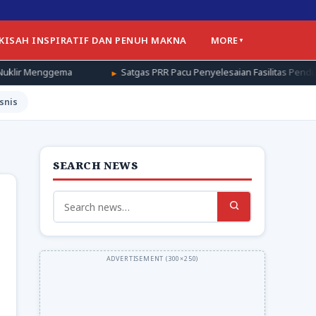
 KISAH INSPIRATIF DAN PENUH MAKNA
MORE
Satgas PRR Pacu Penyelesaian Fasilitas Pendukung Huntap di Ace
snis
SEARCH NEWS
Search
for: