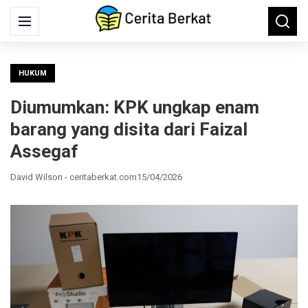
Search
Menu
Searc
for:
HUKUM
Diumumkan: KPK ungkap enam
barang yang disita dari Faizal
Assegaf
David Wilson - ceritaberkat.com
15/04/2026