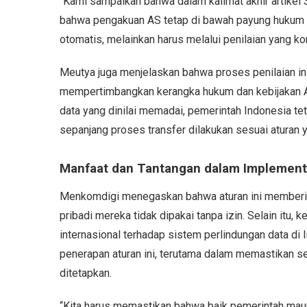
“Kami sampaikan bahwa dalam kalimat akhir artikel 3
bahwa pengakuan AS tetap di bawah payung hukum In
otomatis, melainkan harus melalui penilaian yang ko
Meutya juga menjelaskan bahwa proses penilaian ini
mempertimbangkan kerangka hukum dan kebijakan AS
data yang dinilai memadai, pemerintah Indonesia t
sepanjang proses transfer dilakukan sesuai aturan y
Manfaat dan Tantangan dalam Implement
Menkomdigi menegaskan bahwa aturan ini memberik
pribadi mereka tidak dipakai tanpa izin. Selain itu,
internasional terhadap sistem perlindungan data d
penerapan aturan ini, terutama dalam memastikan
ditetapkan.
“Kita harus memastikan bahwa baik pemerintah m