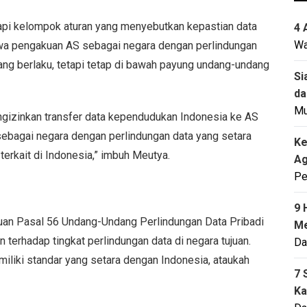
pi kelompok aturan yang menyebutkan kepastian data
4 
Wa
hwa pengakuan AS sebagai negara dengan perlindungan
ang berlaku, tetapi tetap di bawah payung undang-undang
Si
da
M
ngizinkan transfer data kependudukan Indonesia ke AS
sebagai negara dengan perlindungan data yang setara
Ke
terkait di Indonesia,” imbuh Meutya.
Ag
Pe
9 
an Pasal 56 Undang-Undang Perlindungan Data Pribadi
Me
terhadap tingkat perlindungan data di negara tujuan.
Da
iliki standar yang setara dengan Indonesia, ataukah
7 
Ka