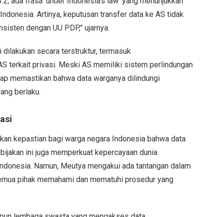
.2, ada frasa ‘under Indonesia’s law’ yang menunjukkan
donesia. Artinya, keputusan transfer data ke AS tidak
nsisten dengan UU PDP,” ujarnya.
 dilakukan secara terstruktur, termasuk
 terkait privasi. Meski AS memiliki sistem perlindungan
etap memastikan bahwa data warganya dilindungi
ang berlaku.
asi
an kepastian bagi warga negara Indonesia bahwa data
 kebijakan ini juga memperkuat kepercayaan dunia
i Indonesia. Namun, Meutya mengakui ada tantangan dalam
 semua pihak memahami dan mematuhi prosedur yang
aupun lembaga swasta yang mengakses data