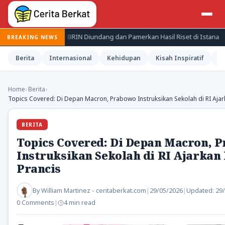
i Periset BRIN Diundang dan Pamerkan Hasil Riset di Istana
Jep
BREAKING NEWS
Berita
Internasional
Kehidupan
Kisah Inspiratif
M
Home
›
Berita
›
Topics Covered: Di Depan Macron, Prabowo Instruksikan Sekolah di RI Aja
BERITA
Topics Covered: Di Depan Macron, 
Instruksikan Sekolah di RI Ajarkan
Prancis
By
William Martinez - ceritaberkat.com
|
29/05/2026
|
Updated:
29
0 Comments
|
4 min read