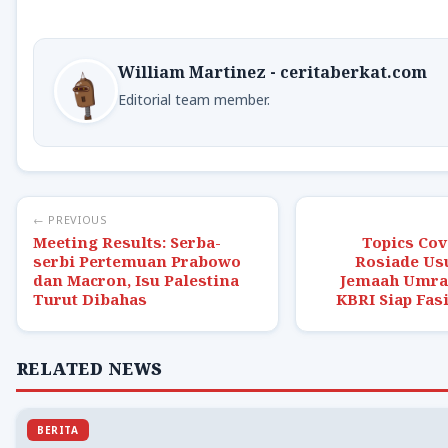
William Martinez - ceritaberkat.com
Editorial team member.
← PREVIOUS
Meeting Results: Serba-
Topics Cov
serbi Pertemuan Prabowo
Rosiade Usu
dan Macron, Isu Palestina
Jemaah Umrah
Turut Dibahas
KBRI Siap Fas
RELATED NEWS
BERITA