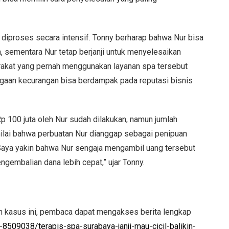
g diproses secara intensif. Tonny berharap bahwa Nur bisa
, sementara Nur tetap berjanji untuk menyelesaikan
rakat yang pernah menggunakan layanan spa tersebut
gaan kecurangan bisa berdampak pada reputasi bisnis
 100 juta oleh Nur sudah dilakukan, namun jumlah
enilai bahwa perbuatan Nur dianggap sebagai penipuan
“Saya yakin bahwa Nur sengaja mengambil uang tersebut
gembalian dana lebih cepat,” ujar Tonny.
n kasus ini, pembaca dapat mengakses berita lengkap
-8509038/terapis-spa-surabaya-janji-mau-cicil-balikin-