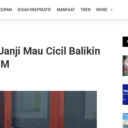
DUPAN
KISAH INSPIRATIF
MANFAAT
TREN
MORE
anji Mau Cicil Balikin
 M