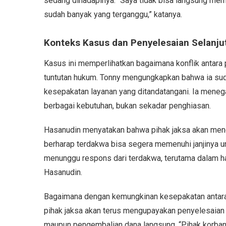
sedang dihadapinya. “Saya tidak bisa langsung memb
sudah banyak yang terganggu,” katanya.
Konteks Kasus dan Penyelesaian Selanju
Kasus ini memperlihatkan bagaimana konflik antara
tuntutan hukum. Tonny mengungkapkan bahwa ia su
kesepakatan layanan yang ditandatangani. Ia meneg
berbagai kebutuhan, bukan sekadar penghiasan.
Hasanudin menyatakan bahwa pihak jaksa akan menga
berharap terdakwa bisa segera memenuhi janjinya 
menunggu respons dari terdakwa, terutama dalam hal
Hasanudin.
Bagaimana dengan kemungkinan kesepakatan antar
pihak jaksa akan terus mengupayakan penyelesaian k
maupun pengembalian dana langsung. “Pihak korban 