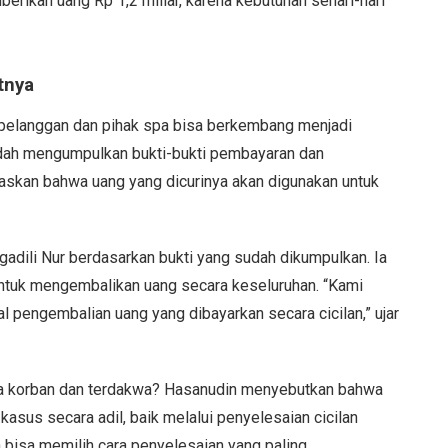
erikan uang Rp 1,2 miliar, karena kebutuhan sehari-hari
tnya
 pelanggan dan pihak spa bisa berkembang menjadi
dah mengumpulkan bukti-bukti pembayaran dan
askan bahwa uang yang dicurinya akan digunakan untuk
dili Nur berdasarkan bukti yang sudah dikumpulkan. Ia
untuk mengembalikan uang secara keseluruhan. “Kami
 pengembalian uang yang dibayarkan secara cicilan,” ujar
a korban dan terdakwa? Hasanudin menyebutkan bahwa
asus secara adil, baik melalui penyelesaian cicilan
bisa memilih cara penyelesaian yang paling