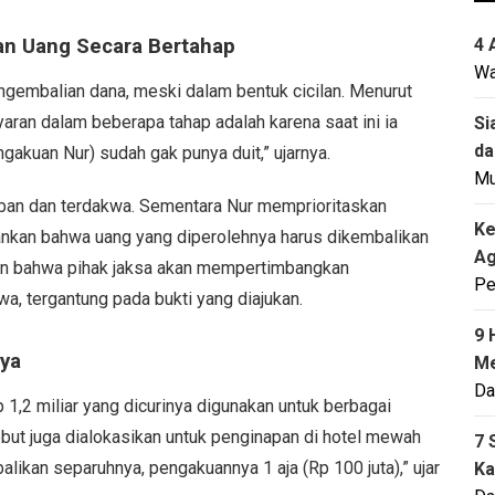
n Uang Secara Bertahap
4 
Wa
gembalian dana, meski dalam bentuk cicilan. Menurut
ran dalam beberapa tahap adalah karena saat ini ia
Si
da
akuan Nur) sudah gak punya duit,” ujarnya.
M
rban dan terdakwa. Sementara Nur memprioritaskan
Ke
nkan bahwa uang yang diperolehnya harus dikembalikan
Ag
an bahwa pihak jaksa akan mempertimbangkan
Pe
, tergantung pada bukti yang diajukan.
9 
nya
Me
Da
1,2 miliar yang dicurinya digunakan untuk berbagai
but juga dialokasikan untuk penginapan di hotel mewah
7 
alikan separuhnya, pengakuannya 1 aja (Rp 100 juta),” ujar
Ka