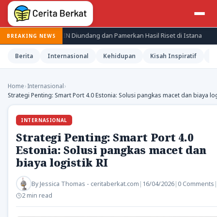
li Periset BRIN Diundang dan Pamerkan Hasil Riset di Istana
Je
BREAKING NEWS
Berita
Internasional
Kehidupan
Kisah Inspiratif
M
Home
›
Internasional
›
Strategi Penting: Smart Port 4.0 Estonia: Solusi pangkas macet dan biaya log
INTERNASIONAL
Strategi Penting: Smart Port 4.0
Estonia: Solusi pangkas macet dan
biaya logistik RI
By
Jessica Thomas - ceritaberkat.com
|
16/04/2026
|
0 Comments
2 min read