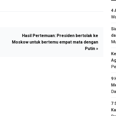
4 
Wa
Si
da
Hasil Pertemuan: Presiden bertolak ke
M
Moskow untuk bertemu empat mata dengan
Putin »
Ke
Ag
Pe
9 
Me
Da
7 
Ka