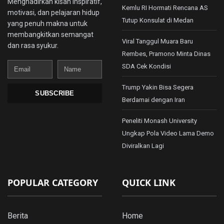
Menghadirkan kisah inspiratif,
Kemlu RI Hormati Rencana AS
motivasi, dan pelajaran hidup
Tutup Konsulat di Medan
yang penuh makna untuk
membangkitkan semangat
Viral Tanggul Muara Baru
dan rasa syukur.
Rembes, Pramono Minta Dinas
Email
Name
SDA Cek Kondisi
Trump Yakin Bisa Segera
SUBSCRIBE
Berdamai dengan Iran
Peneliti Monash University
Ungkap Pola Video Lama Demo
Diviralkan Lagi
POPULAR CATEGORY
QUICK LINK
Berita
Home