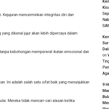
Ken
Kis
Sej
Kejujuran mencerminkan integritas diri dan
Nab
SA
 yang dikenal jujur akan lebih dipercaya dalam
Ken
Sur
Dal
a tanpa kebohongan mempererat ikatan emosional dan
on
Tin
Pen
Aga
n. Ini adalah salah satu sifat baik yang menunjukkan
9 H
Man
Bul
ulai. Mereka tidak mencari-cari alasan ketika
Men
Waj