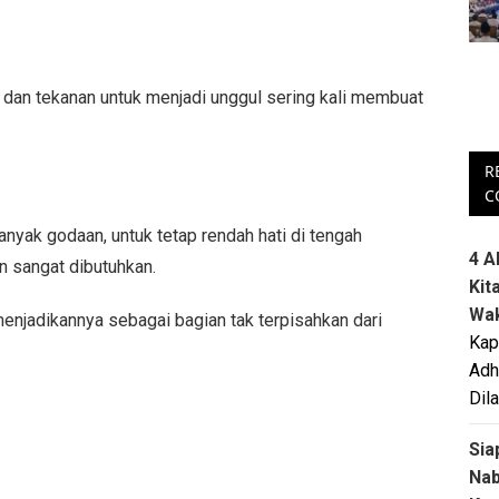
at dan tekanan untuk menjadi unggul sering kali membuat
R
C
nyak godaan, untuk tetap rendah hati di tengah
4 A
n sangat dibutuhkan.
Kit
Wa
enjadikannya sebagai bagian tak terpisahkan dari
Kap
Adh
Dil
Sia
Na