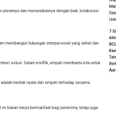
Man
ami perannya dan menunaikannya dengan baik, kolaborasi
Dal
Isl
7 S
Al
alam membangun hubungan interpersonal yang sehat dan
BCL
Kam
Tah
beri solusi. Dalam konflik, empati membantu kita untuk
Ber
Aja
, adalah bentuk nyata dari empati terhadap sesama.
ini bukan hanya bermanfaat bagi penerima, tetapi juga