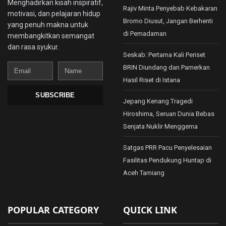
Menghadirkan kisah inspiratif,
Rajiv Minta Penyebab Kebakaran
motivasi, dan pelajaran hidup
Bromo Diusut, Jangan Berhenti
yang penuh makna untuk
di Pemadaman
membangkitkan semangat
dan rasa syukur.
Seskab: Pertama Kali Periset
Email
Name
BRIN Diundang dan Pamerkan
Hasil Riset di Istana
SUBSCRIBE
Jepang Kenang Tragedi
Hiroshima, Seruan Dunia Bebas
Senjata Nuklir Menggema
Satgas PRR Pacu Penyelesaian
Fasilitas Pendukung Huntap di
Aceh Tamiang
POPULAR CATEGORY
QUICK LINK