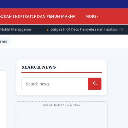
 KISAH INSPIRATIF DAN PENUH MAKNA
MORE
Satgas PRR Pacu Penyelesaian Fasilitas Pendukung Huntap di Ac
snis
SEARCH NEWS
Search
for: