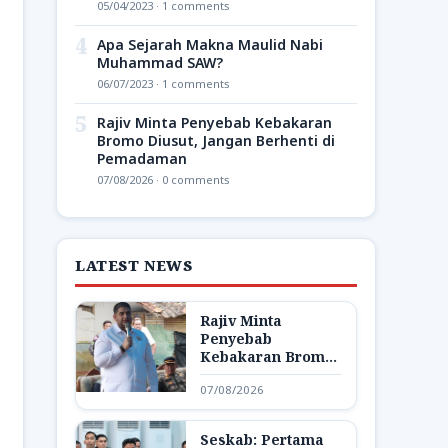
05/04/2023 · 1 comments
4
Apa Sejarah Makna Maulid Nabi
Muhammad SAW?
06/07/2023 · 1 comments
5
Rajiv Minta Penyebab Kebakaran
Bromo Diusut, Jangan Berhenti di
Pemadaman
07/08/2026 · 0 comments
LATEST NEWS
Rajiv Minta
Penyebab
Kebakaran Bromo
Diusut, Jangan
07/08/2026
Berhenti di
Pemadaman
Seskab: Pertama