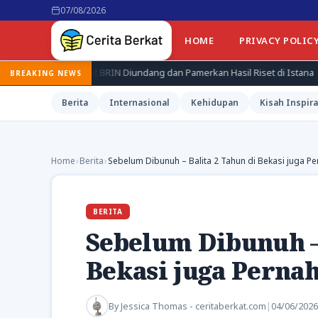
07/08/2026
HOME
PRIVACY POLIC
set BRIN Diundang dan Pamerkan Hasil Riset di Istana
Jepang Ke
BREAKING NEWS
Berita
Internasional
Kehidupan
Kisah Inspira
Home
›
Berita
›
Sebelum Dibunuh – Balita 2 Tahun di Bekasi juga P
BERITA
Sebelum Dibunuh – 
Bekasi juga Perna
By
Jessica Thomas - ceritaberkat.com
|
04/06/2026