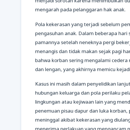
menjadi sorotan karena menimbulkan du
mengarah pada pelanggaran hak anak.
Pola kekerasan yang terjadi sebelum 
pengasuhan anak. Dalam beberapa hari se
pamannya setelah neneknya pergi bekerj
menangis dan tidak makan sejak pagi har
bahwa korban sering mengalami cedera r
dan lengan, yang akhirnya memicu kejad
Kasus ini masih dalam penyelidikan lanjut
hubungan keluarga dan pola perilaku pe
lingkungan atau kejiwaan lain yang mend
penemuan pisau dapur dan luka korban,
meninggal akibat kekerasan yang diulang
menerima perlakuan yang mengancam nyaw