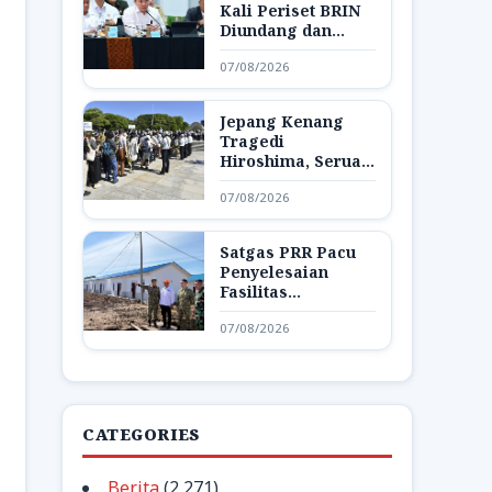
Kali Periset BRIN
Diundang dan
Pamerkan Hasil
07/08/2026
Riset di Istana
Jepang Kenang
Tragedi
Hiroshima, Seruan
Dunia Bebas
07/08/2026
Senjata Nuklir
Menggema
Satgas PRR Pacu
Penyelesaian
Fasilitas
Pendukung Huntap
07/08/2026
di Aceh Tamiang
CATEGORIES
Berita
(2,271)