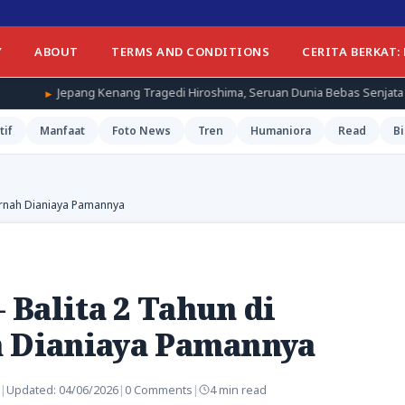
Y
ABOUT
TERMS AND CONDITIONS
CERITA BERKAT:
nang Tragedi Hiroshima, Seruan Dunia Bebas Senjata Nuklir Menggema
tif
Manfaat
Foto News
Tren
Humaniora
Read
Bi
ernah Dianiaya Pamannya
Balita 2 Tahun di
h Dianiaya Pamannya
|
Updated:
04/06/2026
|
0 Comments
|
4 min read