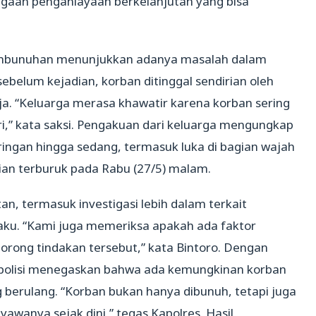
gaan penganiayaan berkelanjutan yang bisa
pembunuhan menunjukkan adanya masalah dalam
belum kejadian, korban ditinggal sendirian oleh
a. “Keluarga merasa khawatir karena korban sering
i,” kata saksi. Pengakuan dari keluarga mengungkap
ingan hingga sedang, termasuk luka di bagian wajah
ian terburuk pada Rabu (27/5) malam.
an, termasuk investigasi lebih dalam terkait
laku. “Kami juga memeriksa apakah ada faktor
orong tindakan tersebut,” kata Bintoro. Dengan
 polisi menegaskan bahwa ada kemungkinan korban
 berulang. “Korban bukan hanya dibunuh, tetapi juga
anya sejak dini,” tegas Kapolres. Hasil