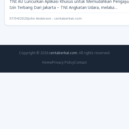
TNI AU Luncurkan Aplikasi Khusus untuk Memudahkan Pengaju
Izin Terbang Dari Jakarta – TNI Angkatan Udara, melalui
Dispamsanau,…
07/04/2026
John Anderson - ceritaberkat.com
Copyright © 2026
ceritaberkat.com
. All rights reserved.
Home
Privacy Policy
Contact