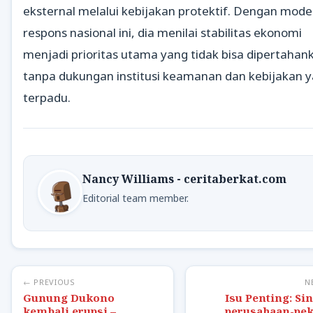
eksternal melalui kebijakan protektif. Dengan mode
respons nasional ini, dia menilai stabilitas ekonomi
menjadi prioritas utama yang tidak bisa dipertahan
tanpa dukungan institusi keamanan dan kebijakan 
terpadu.
Nancy Williams - ceritaberkat.com
Editorial team member.
← PREVIOUS
N
Gunung Dukono
Isu Penting: Si
kembali erupsi –
perusahaan-pek