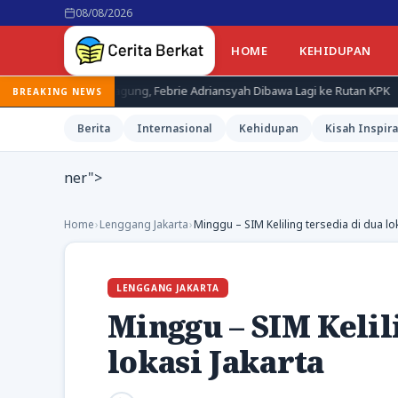
08/08/2026
HOME
KEHIDUPAN
jagung, Febrie Adriansyah Dibawa Lagi ke Rutan KPK
Terduga Pe
BREAKING NEWS
Berita
Internasional
Kehidupan
Kisah Inspira
ner">
Home
›
Lenggang Jakarta
›
Minggu – SIM Keliling tersedia di dua lo
LENGGANG JAKARTA
Minggu – SIM Kelil
lokasi Jakarta