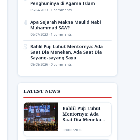
Penghuninya di Agama Islam
05/04/2023 · 1 comments
4
Apa Sejarah Makna Maulid Nabi
Muhammad SAW?
06/07/2023 · 1 comments
5
Bahlil Puji Luhut Mentornya: Ada
Saat Dia Menekan, Ada Saat Dia
Sayang-sayang Saya
08/08/2026 · 0 comments
LATEST NEWS
Bahlil Puji Luhut
Mentornya: Ada
Saat Dia Menekan,
Ada Saat Dia
08/08/2026
Sayang-sayang
Saya