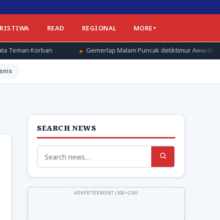
ERISTIWA
READ
REGIONAL
MORE
Gemerlap Malam Puncak detiktimur Awards 2026, Apresiasi untuk 
snis
SEARCH NEWS
Search
for: