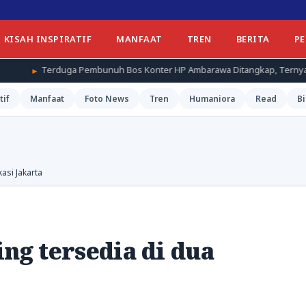
KISAH INSPIRATIF
MANFAAT
TREN
BERITA
P
mbunuh Bos Konter HP Ambarawa Ditangkap, Ternyata Teman Korban
tif
Manfaat
Foto News
Tren
Humaniora
Read
Bi
kasi Jakarta
ing tersedia di dua