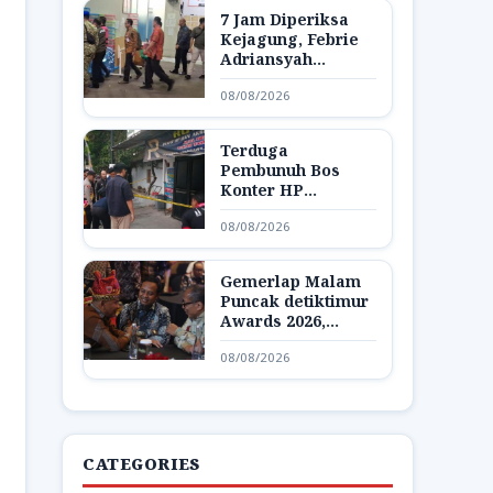
7 Jam Diperiksa
Kejagung, Febrie
Adriansyah
Dibawa Lagi ke
08/08/2026
Rutan KPK
Terduga
Pembunuh Bos
Konter HP
Ambarawa
08/08/2026
Ditangkap,
Ternyata Teman
Korban
Gemerlap Malam
Puncak detiktimur
Awards 2026,
Apresiasi untuk
08/08/2026
Penggerak
Indonesia Timur
CATEGORIES