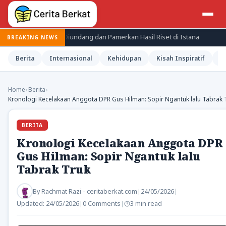
riset BRIN Diundang dan Pamerkan Hasil Riset di Istana
Jepang 
BREAKING NEWS
Berita
Internasional
Kehidupan
Kisah Inspiratif
M
Home
›
Berita
›
Kronologi Kecelakaan Anggota DPR Gus Hilman: Sopir Ngantuk lalu Tabrak 
BERITA
Kronologi Kecelakaan Anggota DPR
Gus Hilman: Sopir Ngantuk lalu
Tabrak Truk
By
Rachmat Razi - ceritaberkat.com
|
24/05/2026
|
Updated:
24/05/2026
|
0 Comments
|
3 min read