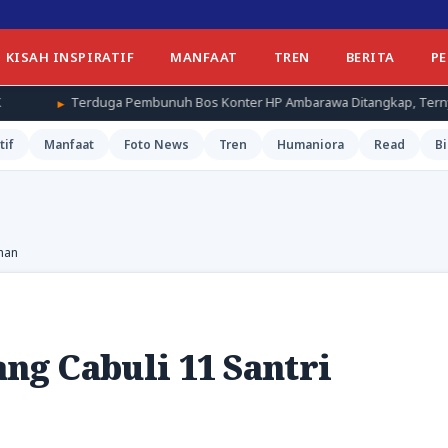
KISAH INSPIRATIF
MANFAAT
TREN
BERITA
P
ga Pembunuh Bos Konter HP Ambarawa Ditangkap, Ternyata Teman Korb
tif
Manfaat
Foto News
Tren
Humaniora
Read
Bi
ahan
ang Cabuli 11 Santri