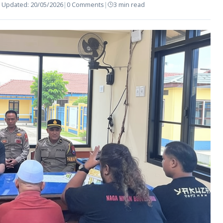
|
Updated:
20/05/2026
|
0 Comments
|
3 min read