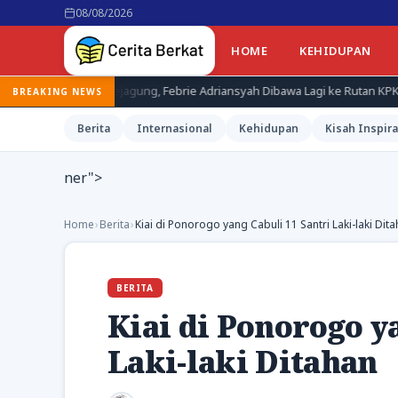
08/08/2026
HOME
KEHIDUPAN
ksa Kejagung, Febrie Adriansyah Dibawa Lagi ke Rutan KPK
Terdu
BREAKING NEWS
Berita
Internasional
Kehidupan
Kisah Inspira
ner">
Home
›
Berita
›
Kiai di Ponorogo yang Cabuli 11 Santri Laki-laki Dit
BERITA
Kiai di Ponorogo y
Laki-laki Ditahan