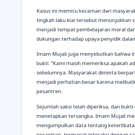
Kasus ini memicu kecaman dari masyar
tingkah laku kiai tersebut menunjukkan si
menjadi tempat pembelajaran moral dan 
dukungan terhadap upaya penyidik dalam
Imam Mujali juga menyebutkan bahwa inv
bukti. “Kami masih memeriksa apakah ad
sebelumnya. Masyarakat diminta berparti
menjadi perhatian besar karena melibatka
pesantren.
Sejumlah saksi telah diperiksa, dan bukti-
menetapkan tersangka. Imam Mujali men
mengumpulkan data tentang keterlibatan 
pesantren, termasuk interaksi dengan san