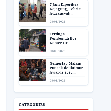
7 Jam Diperiksa
Kejagung, Febrie
Adriansyah
Dibawa Lagi ke
08/08/2026
Rutan KPK
Terduga
Pembunuh Bos
Konter HP
Ambarawa
08/08/2026
Ditangkap,
Ternyata Teman
Korban
Gemerlap Malam
Puncak detiktimur
Awards 2026,
Apresiasi untuk
08/08/2026
Penggerak
Indonesia Timur
CATEGORIES