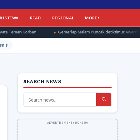
ERISTIWA
READ
REGIONAL
MORE
an
Gemerlap Malam Puncak detiktimur Awards 2026, Apresiasi 
snis
SEARCH NEWS
Search
for: