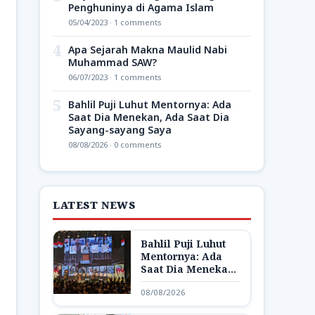
Penghuninya di Agama Islam
05/04/2023 · 1 comments
4
Apa Sejarah Makna Maulid Nabi
Muhammad SAW?
06/07/2023 · 1 comments
5
Bahlil Puji Luhut Mentornya: Ada
Saat Dia Menekan, Ada Saat Dia
Sayang-sayang Saya
08/08/2026 · 0 comments
LATEST NEWS
Bahlil Puji Luhut
Mentornya: Ada
Saat Dia Menekan,
Ada Saat Dia
08/08/2026
Sayang-sayang
Saya