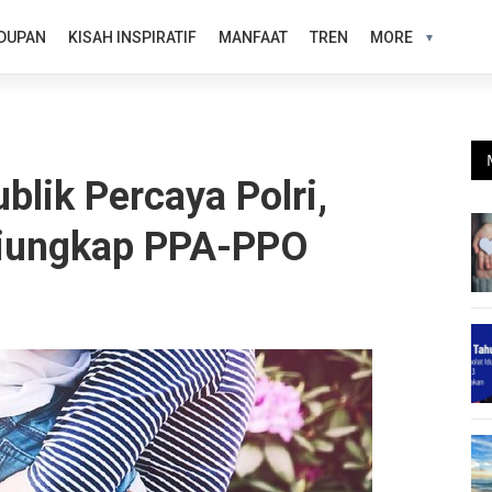
DUPAN
KISAH INSPIRATIF
MANFAAT
TREN
MORE
blik Percaya Polri,
 Diungkap PPA-PPO