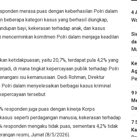
esponden merasa puas dengan keberhasilan Polri dalam
4 
 beberapa kategori kasus yang berhasil diungkap,
Wa
undupan bayi, kekerasan terhadap anak, dan kasus
Si
i mencerminkan komitmen Polri dalam menjaga keadilan
da
M
n ketidakpuasan, yaitu 20,7%, terdapat pula 4,2% yang
Ke
erjadi, di mana tingkat kepercayaan publik terhadap Polri
Ag
menangani isu kemanusiaan. Dedi Rohman, Direktur
Pe
Polri dalam menyelesaikan berbagai kasus kriminal
9 
kepercayaan tersebut.
Me
Da
1% responden juga puas dengan kinerja Korps
asus seperti perdagangan manusia, kekerasan terhadap
7 
,7% responden mengaku tidak puas, sementara 4,2% tidak
Ka
rangan resmi, Jumat (8/5/2026).