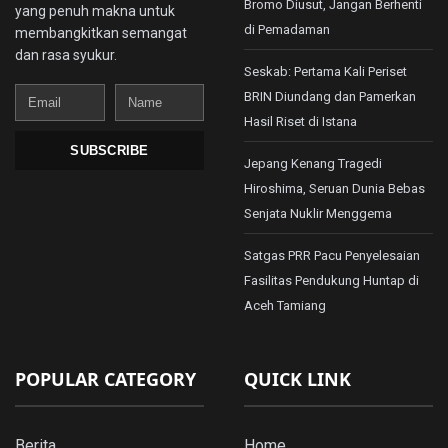
Bromo Diusut, Jangan Berhenti
yang penuh makna untuk
di Pemadaman
membangkitkan semangat
dan rasa syukur.
Seskab: Pertama Kali Periset
Email
Name
BRIN Diundang dan Pamerkan
Hasil Riset di Istana
SUBSCRIBE
Jepang Kenang Tragedi
Hiroshima, Seruan Dunia Bebas
Senjata Nuklir Menggema
Satgas PRR Pacu Penyelesaian
Fasilitas Pendukung Huntap di
Aceh Tamiang
POPULAR CATEGORY
QUICK LINK
Berita
Home