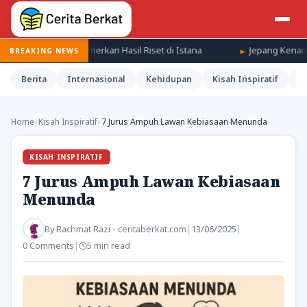
n Pamerkan Hasil Riset di Istana
Jepang Kenang Tragedi Hirosh
BREAKING NEWS
Berita
Internasional
Kehidupan
Kisah Inspiratif
M
Home
›
Kisah Inspiratif
›
7 Jurus Ampuh Lawan Kebiasaan Menunda
KISAH INSPIRATIF
7 Jurus Ampuh Lawan Kebiasaan
Menunda
By
Rachmat Razi - ceritaberkat.com
|
13/06/2025
|
0 Comments
|
5 min read