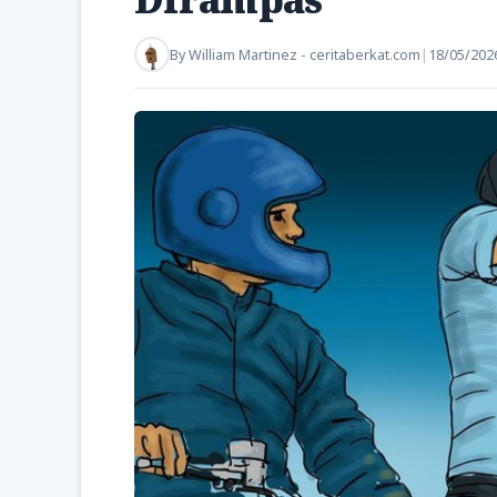
By
William Martinez - ceritaberkat.com
|
18/05/202