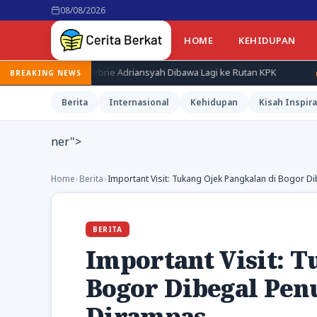
08/08/2026
HOME
KEHIDUPAN
ng, Febrie Adriansyah Dibawa Lagi ke Rutan KPK
Terduga Pembun
BREAKING NEWS
Berita
Internasional
Kehidupan
Kisah Inspira
ner">
Home
›
Berita
›
Important Visit: Tukang Ojek Pangkalan di Bogor
BERITA
Important Visit: T
Bogor Dibegal Pe
Dirampas