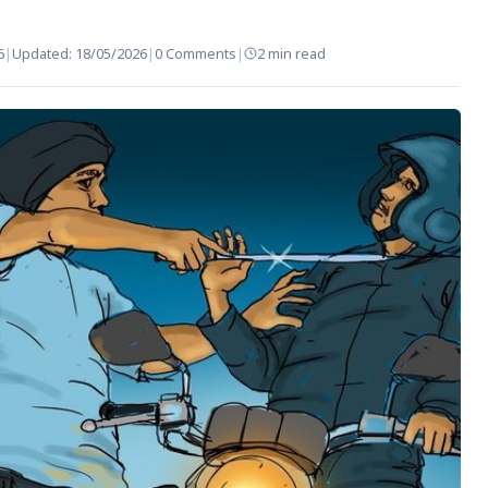
6
|
Updated:
18/05/2026
|
0 Comments
|
2 min read