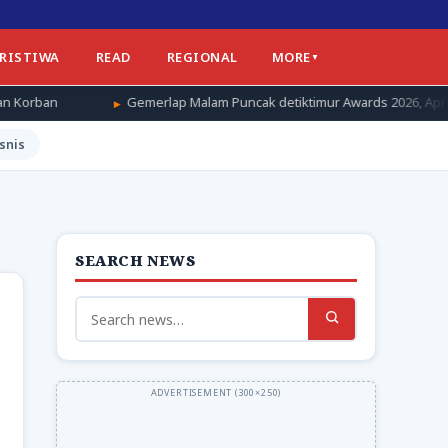
ERISTIWA
READ
REGIONAL
MORE
Gemerlap Malam Puncak detiktimur Awards 2026, Apresiasi untuk Peng
snis
SEARCH NEWS
Search
for: