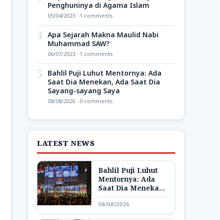
Penghuninya di Agama Islam
05/04/2023 · 1 comments
4
Apa Sejarah Makna Maulid Nabi
Muhammad SAW?
06/07/2023 · 1 comments
5
Bahlil Puji Luhut Mentornya: Ada
Saat Dia Menekan, Ada Saat Dia
Sayang-sayang Saya
08/08/2026 · 0 comments
LATEST NEWS
Bahlil Puji Luhut
Mentornya: Ada
Saat Dia Menekan,
Ada Saat Dia
08/08/2026
Sayang-sayang
Saya