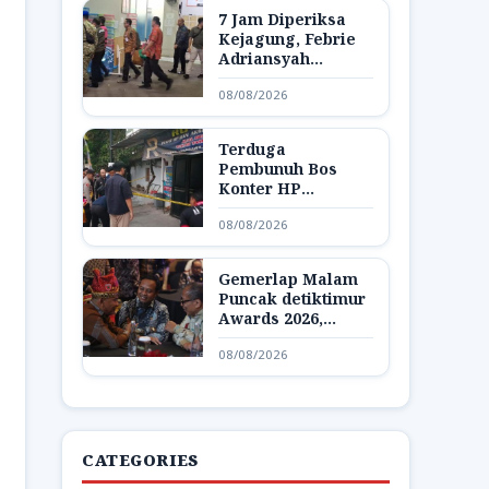
7 Jam Diperiksa
Kejagung, Febrie
Adriansyah
Dibawa Lagi ke
08/08/2026
Rutan KPK
Terduga
Pembunuh Bos
Konter HP
Ambarawa
08/08/2026
Ditangkap,
Ternyata Teman
Korban
Gemerlap Malam
Puncak detiktimur
Awards 2026,
Apresiasi untuk
08/08/2026
Penggerak
Indonesia Timur
CATEGORIES