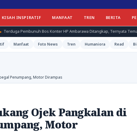
KISAH INSPIRATIF
MANFAAT
TREN
BERITA
P
uh Bos Konter HP Ambarawa Ditangkap, Ternyata Teman Korban
tif
Manfaat
Foto News
Tren
Humaniora
Read
Bi
 Dibegal Penumpang, Motor Dirampas
ukang Ojek Pangkalan di
numpang, Motor