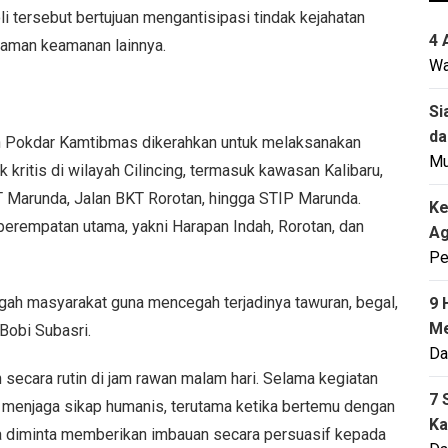
tersebut bertujuan mengantisipasi tindak kejahatan
4 
caman keamanan lainnya.
Wa
Si
da
n Pokdar Kamtibmas dikerahkan untuk melaksanakan
M
ik kritis di wilayah Cilincing, termasuk kawasan Kalibaru,
KT Marunda, Jalan BKT Rorotan, hingga STIP Marunda.
Ke
ik perempatan utama, yakni Harapan Indah, Rorotan, dan
Ag
Pe
engah masyarakat guna mencegah terjadinya tawuran, begal,
9 
Me
 Bobi Subasri.
Da
secara rutin di jam rawan malam hari. Selama kegiatan
7 
uk menjaga sikap humanis, terutama ketika bertemu dengan
Ka
ta diminta memberikan imbauan secara persuasif kepada