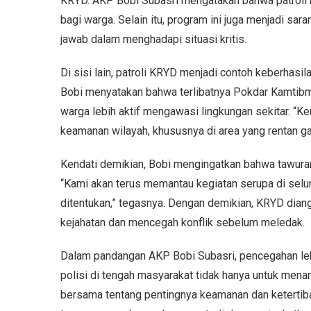
KRYD. AKP Bobi Subasri mengatakan bahwa patroli r
bagi warga. Selain itu, program ini juga menjadi sar
jawab dalam menghadapi situasi kritis.
Di sisi lain, patroli KRYD menjadi contoh keberhasi
Bobi menyatakan bahwa terlibatnya Pokdar Kamtibm
warga lebih aktif mengawasi lingkungan sekitar. “K
keamanan wilayah, khususnya di area yang rentan gan
Kendati demikian, Bobi mengingatkan bahwa tawuran tid
“Kami akan terus memantau kegiatan serupa di seluruh
ditentukan,” tegasnya. Dengan demikian, KRYD dian
kejahatan dan mencegah konflik sebelum meledak.
Dalam pandangan AKP Bobi Subasri, pencegahan lebi
polisi di tengah masyarakat tidak hanya untuk men
bersama tentang pentingnya keamanan dan ketertiba