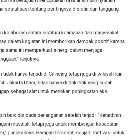
utin ini bertujuan menciptakan rasa aman dan nyaman
ana sosialisasi tentang pentingnya disiplin dan tanggung
lan kolaborasi antara institusi keamanan dan masyarakat.
as dalam kegiatan ini memberikan dampak positif karena
erja sama ini memperkuat sinergi dalam menjaga
gguan,” lanjutnya.
ak hanya terjadi di Cilincing tetapi juga di wilayah lain.
 Jakarta Utara, tidak hanya di titik-titik yang sudah
ggap sebagai alat untuk menekan peningkatan aksi
h baik daripada penanganan setelah terjadi. “Kehadiran
angani masalah, tetapi juga untuk membangun kesadaran
n,” pungkasnya. Harapan tersebut menjadi motivasi untuk