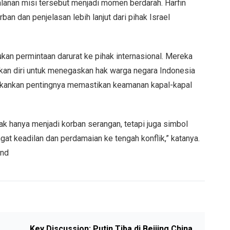
lanan misi tersebut menjadi momen berdarah. Harfin
n dan penjelasan lebih lanjut dari pihak Israel
an permintaan darurat ke pihak internasional. Mereka
kan diri untuk menegaskan hak warga negara Indonesia
nekankan pentingnya memastikan keamanan kapal-kapal
k hanya menjadi korban serangan, tetapi juga simbol
 keadilan dan perdamaian ke tengah konflik,” katanya.
ond
Key Discussion: Putin Tiba di Beijing China,