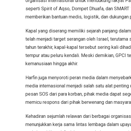
organisasi internasional untuk mendukung rakyat Pal
seperti Spirit of Aqso, Dompet Dhuafa, dan SMART 1
memberikan bantuan medis, logistik, dan dukungan p
Kapal yang diserang memiliki sejarah panjang dala
telah menjadi target serangan oleh Israel, terutama
tahun terakhir, kapal-kapal tersebut sering kali dih
tempur atau peluru kendali. Meski demikian, GPCI 
kemanusiaan hingga akhir.
Harfin juga menyoroti peran media dalam menyebark
media internasional menjadi salah satu alat pentin
pesan SOS dari para korban, pihak media dapat seg
memicu respons dari pihak berwenang dan masyarak
Kehadiran sejumlah relawan dari berbagai organis
menunjukkan kerja sama lintas lembaga dalam upaya