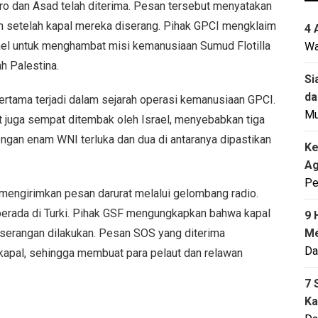
 dan Asad telah diterima. Pesan tersebut menyatakan
n setelah kapal mereka diserang. Pihak GPCI mengklaim
4 
rael untuk menghambat misi kemanusiaan Sumud Flotilla
Wa
h Palestina.
Si
da
pertama terjadi dalam sejarah operasi kemanusiaan GPCI.
M
 juga sempat ditembak oleh Israel, menyebabkan tiga
, dengan enam WNI terluka dan dua di antaranya dipastikan
Ke
Ag
Pe
 mengirimkan pesan darurat melalui gelombang radio.
berada di Turki. Pihak GSF mengungkapkan bahwa kapal
9 
 serangan dilakukan. Pesan SOS yang diterima
Me
Da
apal, sehingga membuat para pelaut dan relawan
7 
Ka