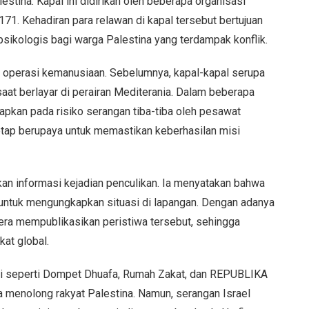
estina. Kapal ini didirikan oleh beberapa organisasi
71. Kehadiran para relawan di kapal tersebut bertujuan
sikologis bagi warga Palestina yang terdampak konflik.
m operasi kemanusiaan. Sebelumnya, kapal-kapal serupa
 saat berlayar di perairan Mediterania. Dalam beberapa
adapkan pada risiko serangan tiba-tiba oleh pesawat
tetap berupaya untuk memastikan keberhasilan misi
an informasi kejadian penculikan. Ia menyatakan bahwa
g untuk mengungkapkan situasi di lapangan. Dengan adanya
era mempublikasikan peristiwa tersebut, sehingga
at global.
asi seperti Dompet Dhuafa, Rumah Zakat, dan REPUBLIKA
 menolong rakyat Palestina. Namun, serangan Israel