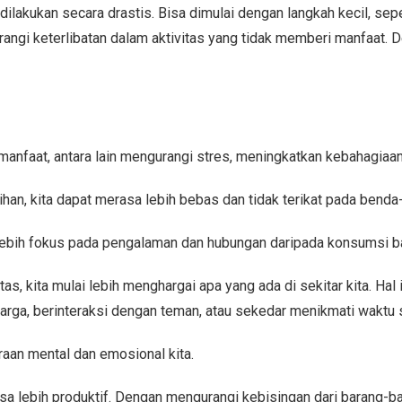
 dilakukan secara drastis. Bisa dimulai dengan langkah kecil, s
urangi keterlibatan dalam aktivitas yang tidak memberi manfaat.
faat, antara lain mengurangi stres, meningkatkan kebahagiaan, 
han, kita dapat merasa lebih bebas dan tidak terikat pada bend
uk lebih fokus pada pengalaman dan hubungan daripada konsumsi b
s, kita mulai lebih menghargai apa yang ada di sekitar kita. H
rga, berinteraksi dengan teman, atau sekedar menikmati waktu s
aan mental dan emosional kita.
bisa lebih produktif. Dengan mengurangi kebisingan dari barang-b