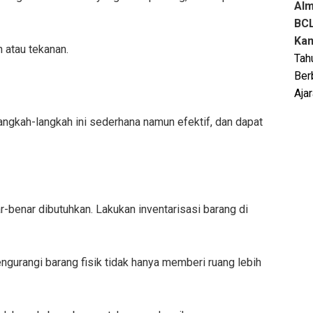
Al
BCL
Kam
 atau tekanan.
Tah
Ber
Aja
angkah-langkah ini sederhana namun efektif, dan dapat
benar dibutuhkan. Lakukan inventarisasi barang di
engurangi barang fisik tidak hanya memberi ruang lebih