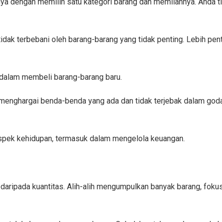
lnya dengan memilih satu kategori barang dan memilahnya. Anda 
idak terbebani oleh barang-barang yang tidak penting. Lebih penti
 dalam membeli barang-barang baru.
h menghargai benda-benda yang ada dan tidak terjebak dalam g
aspek kehidupan, termasuk dalam mengelola keuangan.
g daripada kuantitas. Alih-alih mengumpulkan banyak barang, foku