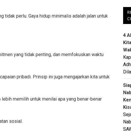
R
tidak perlu. Gaya hidup minimalis adalah jalan untuk
C
4 A
Kit
Wa
komitmen yang tidak penting, dan memfokuskan waktu
Kap
Adh
Dil
apaian pribadi. Prinsip ini juga mengajarkan kita untuk
Sia
Na
ta lebih memilih untuk menilai apa yang benar-benar
Ken
Kis
Sej
tan sosial.
Nab
SA