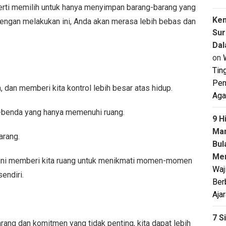
eperti memilih untuk hanya menyimpan barang-barang yang
Ken
 Dengan melakukan ini, Anda akan merasa lebih bebas dan
Sur
Dal
on
Tin
Pen
dan memberi kita kontrol lebih besar atas hidup.
Aga
a-benda yang hanya memenuhi ruang.
9 H
Man
arang.
Bul
Men
al ini memberi kita ruang untuk menikmati momen-momen
Waj
endiri.
Ber
Aja
7 S
arang dan komitmen yang tidak penting, kita dapat lebih