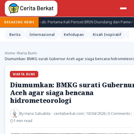
Seskab: Pertama Kali Periset BRIN Diundang dan Pamerkan Hasil 
BREAKING NEWS
Berita
Internasional
Kehidupan
Kisah Inspiratif
M
Home
›
Warta Bumi
›
Diumumkan: BMKG surati Gubernur Aceh agar siaga bencana hidrometeoro
WARTA BUMI
Diumumkan: BMKG surati Gubernu
Aceh agar siaga bencana
hidrometeorologi
By
Hana Salsabila - ceritaberkat.com
|
10/04/2026
|
0 Comments
|
1 min read