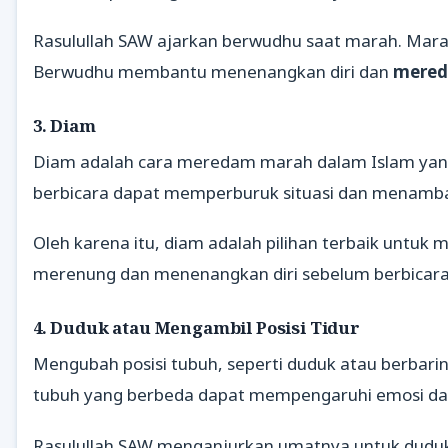
Rasulullah SAW ajarkan berwudhu saat marah. Marah
Berwudhu membantu menenangkan diri dan
mered
3. Diam
Diam adalah cara meredam marah dalam Islam yang
berbicara dapat memperburuk situasi dan menamb
Oleh karena itu, diam adalah pilihan terbaik untuk
merenung dan menenangkan diri sebelum berbicara a
4. Duduk atau Mengambil Posisi Tidur
Mengubah posisi tubuh, seperti duduk atau berbarin
tubuh yang berbeda dapat mempengaruhi emosi d
Rasulullah SAW menganjurkan umatnya untuk duduk 