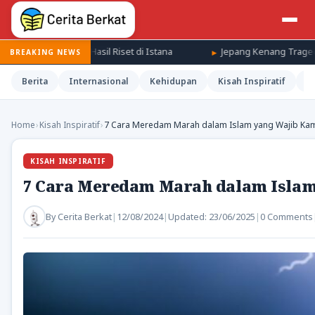
sil Riset di Istana
Jepang Kenang Tragedi Hiroshima, Seruan 
BREAKING NEWS
Berita
Internasional
Kehidupan
Kisah Inspiratif
M
Home
›
Kisah Inspiratif
›
7 Cara Meredam Marah dalam Islam yang Wajib Ka
KISAH INSPIRATIF
7 Cara Meredam Marah dalam Islam
By
Cerita Berkat
|
12/08/2024
|
Updated:
23/06/2025
|
0 Comments