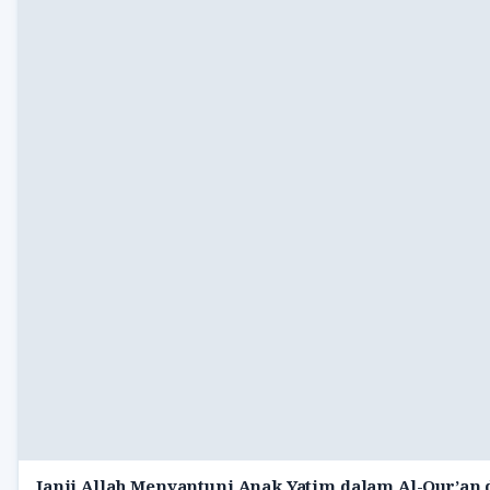
Janji Allah Menyantuni Anak Yatim dalam Al-Qur’an 