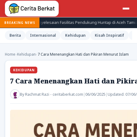
Penyelesaian Fasilitas Pendukung Huntap di Aceh Tamiang
Paka
BREAKING NEWS
Berita
Internasional
Kehidupan
Kisah Inspiratif
M
Home
›
Kehidupan
›
7 Cara Menenangkan Hati dan Pikiran Menurut Islam
KEHIDUPAN
7 Cara Menenangkan Hati dan Pikir
By
Rachmat Razi - ceritaberkat.com
|
06/06/2025
|
Updated:
07/06