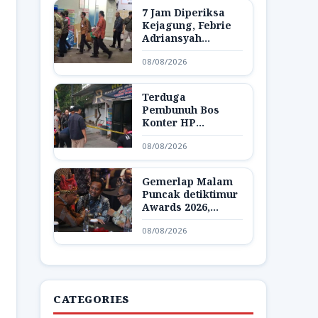
7 Jam Diperiksa
Kejagung, Febrie
Adriansyah
Dibawa Lagi ke
08/08/2026
Rutan KPK
Terduga
Pembunuh Bos
Konter HP
Ambarawa
08/08/2026
Ditangkap,
Ternyata Teman
Korban
Gemerlap Malam
Puncak detiktimur
Awards 2026,
Apresiasi untuk
08/08/2026
Penggerak
Indonesia Timur
CATEGORIES