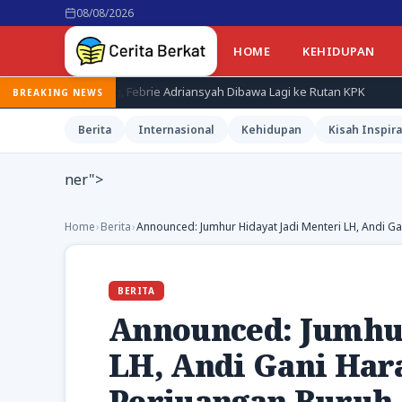
08/08/2026
HOME
KEHIDUPAN
g, Febrie Adriansyah Dibawa Lagi ke Rutan KPK
Terduga Pembunu
BREAKING NEWS
Berita
Internasional
Kehidupan
Kisah Inspira
ner">
Home
›
Berita
›
Announced: Jumhur Hidayat Jadi Menteri LH, Andi G
BERITA
Announced: Jumhur
LH, Andi Gani Har
Perjuangan Buruh