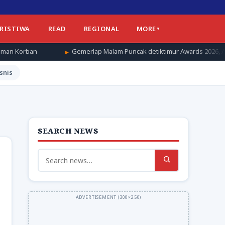
ERISTIWA
READ
REGIONAL
MORE
Gemerlap Malam Puncak detiktimur Awards 2026, Apresiasi untuk Pengg
snis
SEARCH NEWS
Search
for: