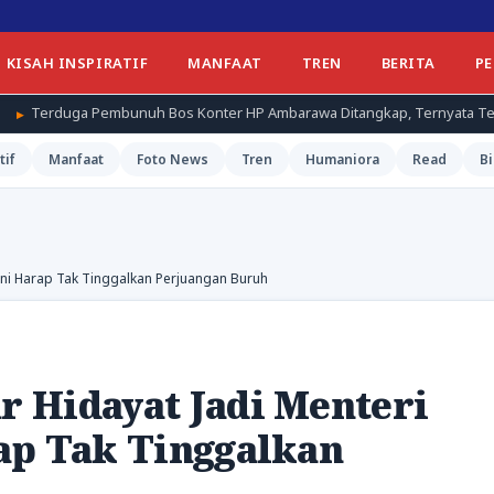
KISAH INSPIRATIF
MANFAAT
TREN
BERITA
P
h Bos Konter HP Ambarawa Ditangkap, Ternyata Teman Korban
tif
Manfaat
Foto News
Tren
Humaniora
Read
Bi
ani Harap Tak Tinggalkan Perjuangan Buruh
 Hidayat Jadi Menteri
ap Tak Tinggalkan