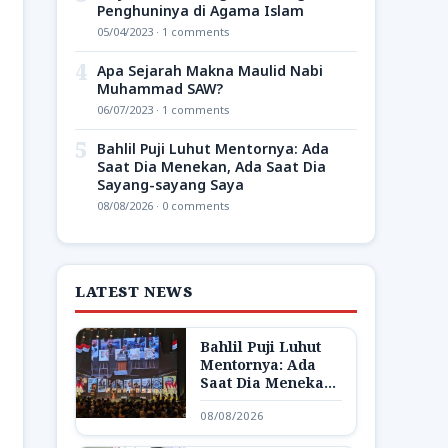
Penghuninya di Agama Islam
05/04/2023 · 1 comments
4
Apa Sejarah Makna Maulid Nabi
Muhammad SAW?
06/07/2023 · 1 comments
5
Bahlil Puji Luhut Mentornya: Ada
Saat Dia Menekan, Ada Saat Dia
Sayang-sayang Saya
08/08/2026 · 0 comments
LATEST NEWS
Bahlil Puji Luhut
Mentornya: Ada
Saat Dia Menekan,
Ada Saat Dia
08/08/2026
Sayang-sayang
Saya