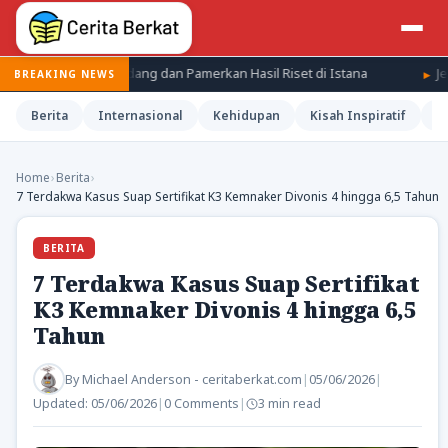
BRIN Diundang dan Pamerkan Hasil Riset di Istana
Jepang Kenan
BREAKING NEWS
Berita
Internasional
Kehidupan
Kisah Inspiratif
M
Home
›
Berita
›
7 Terdakwa Kasus Suap Sertifikat K3 Kemnaker Divonis 4 hingga 6,5 Tahun
BERITA
7 Terdakwa Kasus Suap Sertifikat
K3 Kemnaker Divonis 4 hingga 6,5
Tahun
By
Michael Anderson - ceritaberkat.com
|
05/06/2026
|
Updated:
05/06/2026
|
0 Comments
|
3 min read