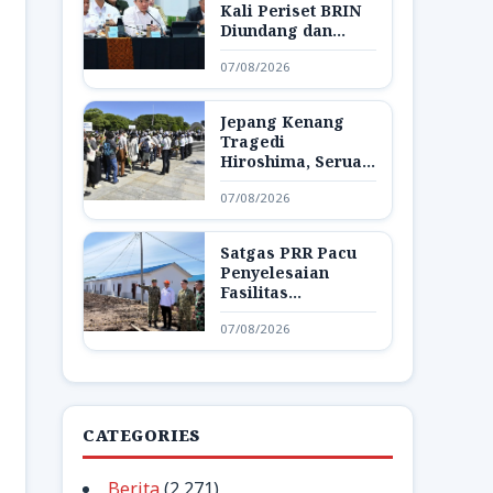
Kali Periset BRIN
Diundang dan
Pamerkan Hasil
07/08/2026
Riset di Istana
Jepang Kenang
Tragedi
Hiroshima, Seruan
Dunia Bebas
07/08/2026
Senjata Nuklir
Menggema
Satgas PRR Pacu
Penyelesaian
Fasilitas
Pendukung Huntap
07/08/2026
di Aceh Tamiang
CATEGORIES
Berita
(2,271)