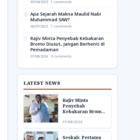
05/04/2023 · 1 comments
4
Apa Sejarah Makna Maulid Nabi
Muhammad SAW?
06/07/2023 · 1 comments
5
Rajiv Minta Penyebab Kebakaran
Bromo Diusut, Jangan Berhenti di
Pemadaman
07/08/2026 · 0 comments
LATEST NEWS
Rajiv Minta
Penyebab
Kebakaran Bromo
Diusut, Jangan
07/08/2026
Berhenti di
Pemadaman
Seskab: Pertama