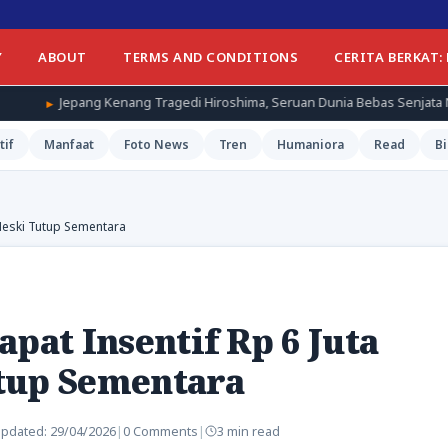
Y
ABOUT
TERMS AND CONDITIONS
CERITA BERKAT:
ng Tragedi Hiroshima, Seruan Dunia Bebas Senjata Nuklir Menggema
tif
Manfaat
Foto News
Tren
Humaniora
Read
Bi
 Meski Tutup Sementara
pat Insentif Rp 6 Juta
tup Sementara
pdated:
29/04/2026
|
0 Comments
|
3 min read