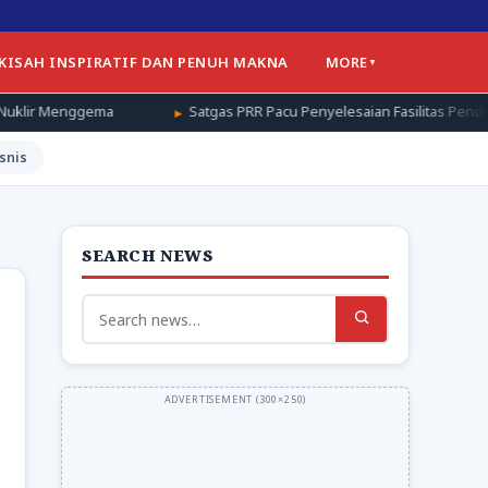
 KISAH INSPIRATIF DAN PENUH MAKNA
MORE
Satgas PRR Pacu Penyelesaian Fasilitas Pendukung Huntap di Aceh
snis
SEARCH NEWS
Search
for: