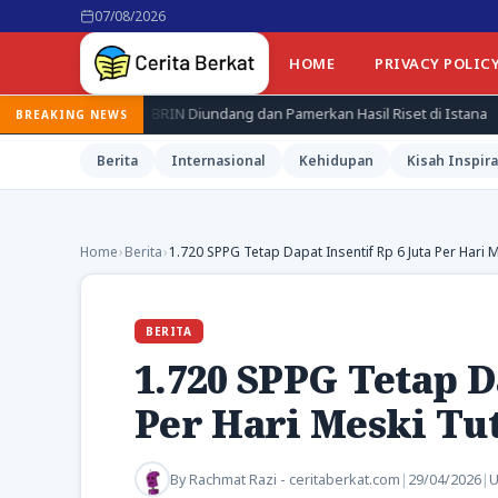
07/08/2026
HOME
PRIVACY POLIC
 BRIN Diundang dan Pamerkan Hasil Riset di Istana
Jepang Kena
BREAKING NEWS
Berita
Internasional
Kehidupan
Kisah Inspira
Home
›
Berita
›
1.720 SPPG Tetap Dapat Insentif Rp 6 Juta Per Hari
BERITA
1.720 SPPG Tetap Da
Per Hari Meski Tu
By
Rachmat Razi - ceritaberkat.com
|
29/04/2026
|
U