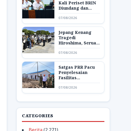
Kali Periset BRIN
Diundang dan
Pamerkan Hasil
07/08/2026
Riset di Istana
Jepang Kenang
Tragedi
Hiroshima, Seruan
Dunia Bebas
07/08/2026
Senjata Nuklir
Menggema
Satgas PRR Pacu
Penyelesaian
Fasilitas
Pendukung Huntap
07/08/2026
di Aceh Tamiang
CATEGORIES
Berita
(2,271)