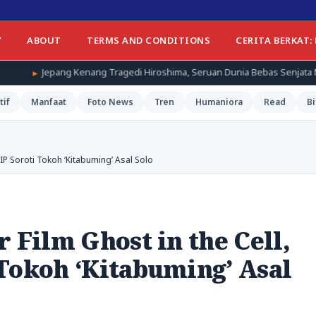
Y
ABOUT
TERMS AND CONDITIONS
CERITA BERKAT:
ang Tragedi Hiroshima, Seruan Dunia Bebas Senjata Nuklir Menggema
tif
Manfaat
Foto News
Tren
Humaniora
Read
Bi
DIP Soroti Tokoh ‘Kitabuming’ Asal Solo
 Film Ghost in the Cell,
Tokoh ‘Kitabuming’ Asal