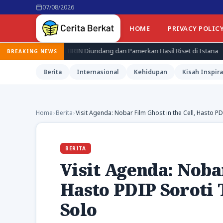
07/08/2026
HOME
PRIVACY POLIC
et BRIN Diundang dan Pamerkan Hasil Riset di Istana
Jepang Ken
BREAKING NEWS
Berita
Internasional
Kehidupan
Kisah Inspira
Home
›
Berita
›
Visit Agenda: Nobar Film Ghost in the Cell, Hasto P
BERITA
Visit Agenda: Nobar
Hasto PDIP Soroti 
Solo