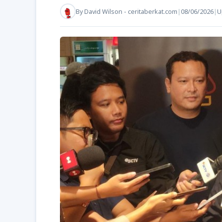
By
David Wilson - ceritaberkat.com
|
08/06/2026
|
U