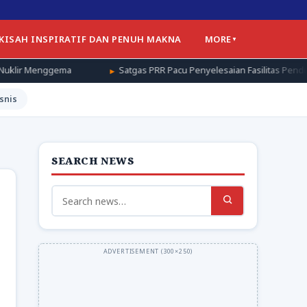
 KISAH INSPIRATIF DAN PENUH MAKNA
MORE
Satgas PRR Pacu Penyelesaian Fasilitas Pendukung Huntap di Ace
snis
SEARCH NEWS
Search
for: