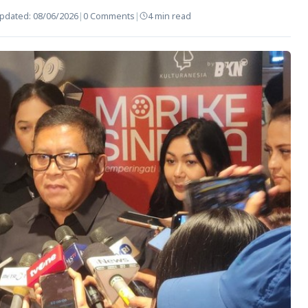
pdated:
08/06/2026
|
0 Comments
|
4 min read