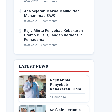
05/04/2023 · 1 comments
4
Apa Sejarah Makna Maulid Nabi
Muhammad SAW?
06/07/2023 · 1 comments
5
Rajiv Minta Penyebab Kebakaran
Bromo Diusut, Jangan Berhenti di
Pemadaman
07/08/2026 · 0 comments
LATEST NEWS
Rajiv Minta
Penyebab
Kebakaran Bromo
Diusut, Jangan
07/08/2026
Berhenti di
Pemadaman
Seskab: Pertama