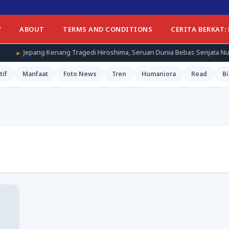
Y
ABOUT
TERMS AND CONDITIONS
CERITA BERKAT:
enang Tragedi Hiroshima, Seruan Dunia Bebas Senjata Nuklir Menggema
tif
Manfaat
Foto News
Tren
Humaniora
Read
Bi