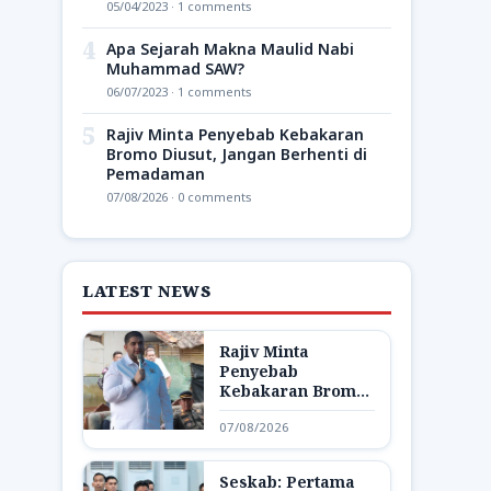
05/04/2023 · 1 comments
4
Apa Sejarah Makna Maulid Nabi
Muhammad SAW?
06/07/2023 · 1 comments
5
Rajiv Minta Penyebab Kebakaran
Bromo Diusut, Jangan Berhenti di
Pemadaman
07/08/2026 · 0 comments
LATEST NEWS
Rajiv Minta
Penyebab
Kebakaran Bromo
Diusut, Jangan
07/08/2026
Berhenti di
Pemadaman
Seskab: Pertama