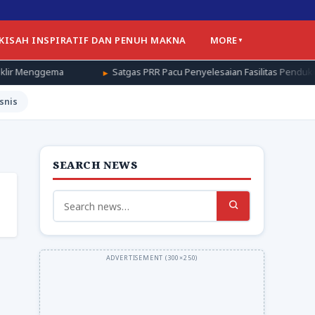
 KISAH INSPIRATIF DAN PENUH MAKNA
MORE
Satgas PRR Pacu Penyelesaian Fasilitas Pendukung Huntap di A
snis
SEARCH NEWS
Search
for: