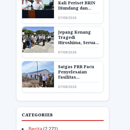
Kali Periset BRIN
Diundang dan
Pamerkan Hasil
07/08/2026
Riset di Istana
Jepang Kenang
Tragedi
Hiroshima, Seruan
Dunia Bebas
07/08/2026
Senjata Nuklir
Menggema
Satgas PRR Pacu
Penyelesaian
Fasilitas
Pendukung Huntap
07/08/2026
di Aceh Tamiang
CATEGORIES
Berita
(2,271)