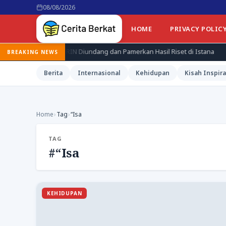
08/08/2026
HOME
PRIVACY POLIC
iset BRIN Diundang dan Pamerkan Hasil Riset di Istana
Jepang K
BREAKING NEWS
Berita
Internasional
Kehidupan
Kisah Inspira
Home
›
Tag
›
“Isa
TAG
#“Isa
KEHIDUPAN