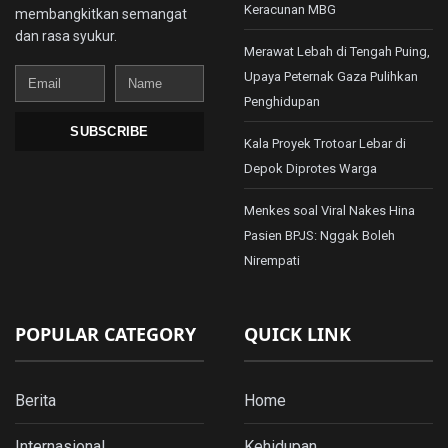
Keracunan MBG
membangkitkan semangat
dan rasa syukur.
Merawat Lebah di Tengah Puing,
Email
Name
Upaya Peternak Gaza Pulihkan
Penghidupan
SUBSCRIBE
Kala Proyek Trotoar Lebar di
Depok Diprotes Warga
Menkes soal Viral Nakes Hina
Pasien BPJS: Nggak Boleh
Nirempati
POPULAR CATEGORY
QUICK LINK
Berita
Home
Internasional
Kehidupan