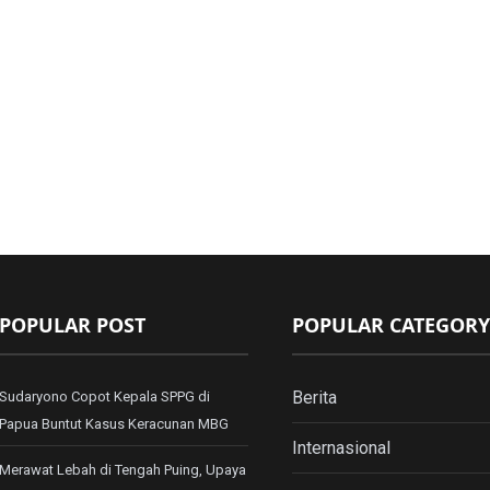
POPULAR POST
POPULAR CATEGORY
Berita
Sudaryono Copot Kepala SPPG di
Papua Buntut Kasus Keracunan MBG
Internasional
Merawat Lebah di Tengah Puing, Upaya