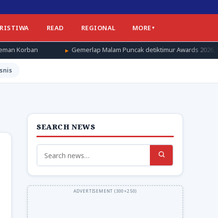
ERISTIWA
READ
REGIONAL
MORE
Gemerlap Malam Puncak detiktimur Awards 2026, Apresiasi untuk 
snis
SEARCH NEWS
Search
for: