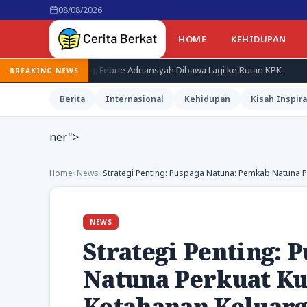
08/08/2026
HOME
KEHIDUPAN
agung, Febrie Adriansyah Dibawa Lagi ke Rutan KPK
Terduga Pe
BREAKING NEWS
Berita
Internasional
Kehidupan
Kisah Inspira
ner">
Home
›
News
›
Strategi Penting: Puspaga Natuna: Pemkab Natuna 
NEWS
Strategi Penting:
Natuna Perkuat Ku
Ketahanan Keluar