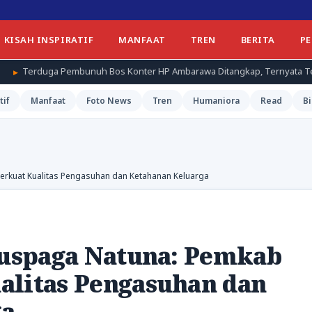
KISAH INSPIRATIF
MANFAAT
TREN
BERITA
P
mbunuh Bos Konter HP Ambarawa Ditangkap, Ternyata Teman Korban
tif
Manfaat
Foto News
Tren
Humaniora
Read
Bi
Perkuat Kualitas Pengasuhan dan Ketahanan Keluarga
 Puspaga Natuna: Pemkab
alitas Pengasuhan dan
ga