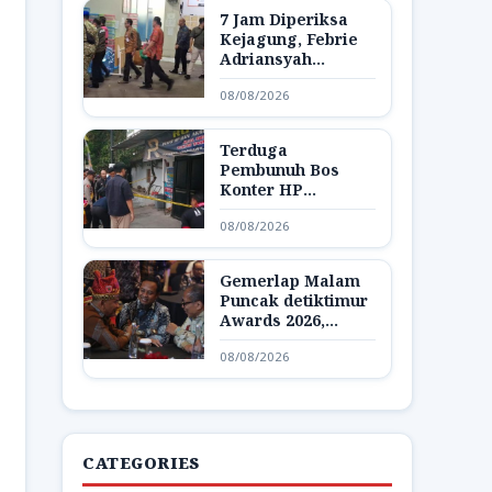
7 Jam Diperiksa
Kejagung, Febrie
Adriansyah
Dibawa Lagi ke
08/08/2026
Rutan KPK
Terduga
Pembunuh Bos
Konter HP
Ambarawa
08/08/2026
Ditangkap,
Ternyata Teman
Korban
Gemerlap Malam
Puncak detiktimur
Awards 2026,
Apresiasi untuk
08/08/2026
Penggerak
Indonesia Timur
CATEGORIES