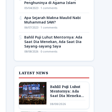
Penghuninya di Agama Islam
05/04/2023 · 1 comments
4
Apa Sejarah Makna Maulid Nabi
Muhammad SAW?
06/07/2023 · 1 comments
5
Bahlil Puji Luhut Mentornya: Ada
Saat Dia Menekan, Ada Saat Dia
Sayang-sayang Saya
08/08/2026 · 0 comments
LATEST NEWS
Bahlil Puji Luhut
Mentornya: Ada
Saat Dia Menekan,
Ada Saat Dia
08/08/2026
Sayang-sayang
Saya